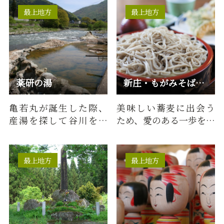
倉温泉ス…
産など…
最上地方
最上地方
薬研の湯
新庄・もがみそば街道協議会
亀若丸が誕生した際、
美味しい蕎麦に出会う
産湯を探して谷川を下
ため、愛のある一歩を踏
った弁慶が川辺に湯け
み出すあなた。生産者
むりをを見つけ、なぎな
の愛、料理人の愛、食
たで岩…
べる人…
最上地方
最上地方