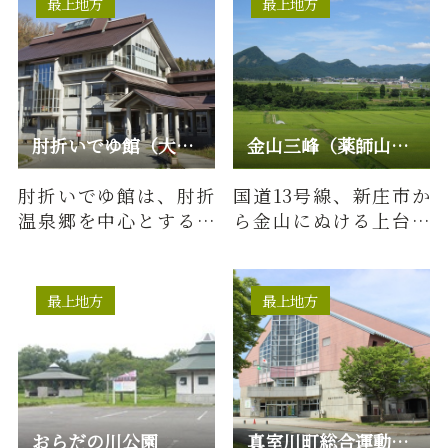
最上地方
最上地方
肘折いでゆ館（大蔵村観光協会）
金山三峰（薬師山・中の森・熊鷹森）
肘折いでゆ館は、肘折
国道13号線、新庄市か
温泉郷を中心とする大
ら金山にぬける上台峠
蔵村の観光、文化など
から、ピラミッド状の3
の情報を提供する中核
つの山を眺めることが
的な施設…
出来る…
最上地方
最上地方
おらだの川公園
真室川町総合運動公園