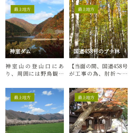
による苦労も絶えませ
んが、豊…
最上地方
最上地方
神室ダム
国道458号のブナ林
神室山の登山口にあ
【当面の間、国道458号
り、周囲には野鳥観察
が工事の為、肘折～十
施設や遊歩道、自然体
分一峠間通行止めとな
験広場があります。秋の
っています】国道458号
紅葉は絶…
を肘折…
最上地方
最上地方