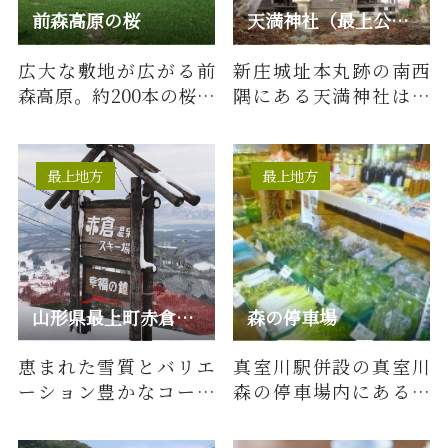
前森高原の桜
天満神社（最上公園内）
広大な敷地が広がる前
新庄城址本丸跡の南西
森高原。約200本の桜が
隅にある天満神社は、
咲き誇る。おすすめ時
戸沢家の氏神として、
期：4月下旬
旧領秋田県角館時代か
ら尊崇さ…
最上地方
最上地方
山形県最上町赤倉温泉スキー場
森の停車場
恵まれた雪質とバリエ
真室川駅併設の真室川
ーション豊かなコース
森の停車場内にある売
で、初心者から上級者
店です。地元の旬の野菜
まで誰でも楽しめる赤
のほか、加工品やお土