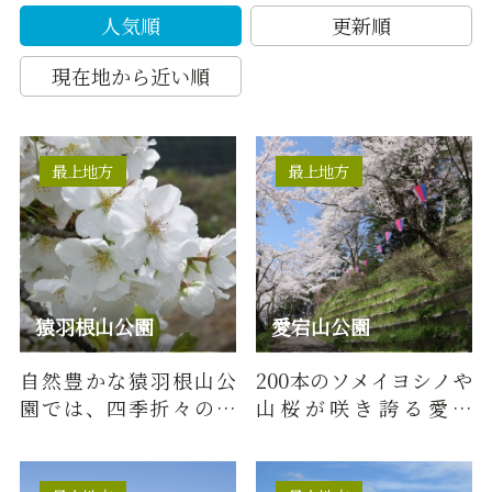
人気順
更新順
現在地から近い順
最上地方
最上地方
猿羽根山公園
愛宕山公園
自然豊かな猿羽根山公
200本のソメイヨシノや
園では、四季折々の花
山桜が咲き誇る愛宕
や風景を楽しむことが
山。桜まつり期間中、
できます。縁結びや子宝
ライトアップを実施
などに…
し、幻想的…