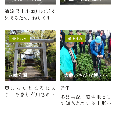
清流最上小国川の近く
にあるため、釣りや川遊
びなどをするには最適
です。
最上地方
最上地方
八幡公園
大蔵わさび 収穫・加工体験
奥まったところにあ
通年
り、あまり利用されて
冬は雪深く豪雪地とし
いなかった児童公園
て知られている山形県
を、平成７年、八幡神
大蔵村ー雪が多いこと
社わきの土地…