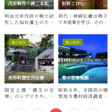
戊辰戦役の碑三本松
肘折こけし
明治元年戊辰の戦で討
初代・柿崎伝蔵は鳴子
死した仙台藩士のため
で木地業を学び、その弟
金山町の有志が北白川
子の井上藤五郎が遠刈
宮殿下より書をいただ
田(とおがった)で修行、
き建立し…
その…
最上地方
最上地方
舟形町歴史民俗資料館
雪の里情報館
国宝土偶「縄文の女
昭和８年、全国初の積
神」のレプリカや、数
雪地方農村経済調査所
多くの古文書、民具、
が新庄の地につくら
民俗資料などを広く収
れ、雪国の生活の改善