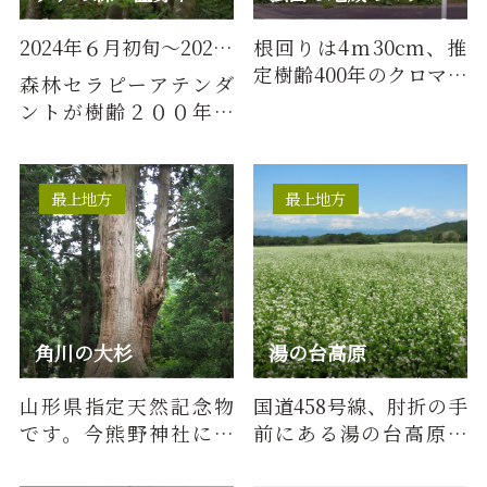
2024年６月初旬～2024年１0月下旬ごろ
根回りは4ｍ30cm、推
定樹齢400年のクロマツ
森林セラピーアテンダ
で、大きく傘型に広が
ントが樹齢２００年を
った美しい枝張りは25
超えるブナの森を、ご
メートル…
案内します。季節ごとの
おすす…
最上地方
最上地方
角川の大杉
湯の台高原
山形県指定天然記念物
国道458号線、肘折の手
です。今熊野神社にあ
前にある湯の台高原。
り、樹高 40m、目通
９月上旬には、広大な