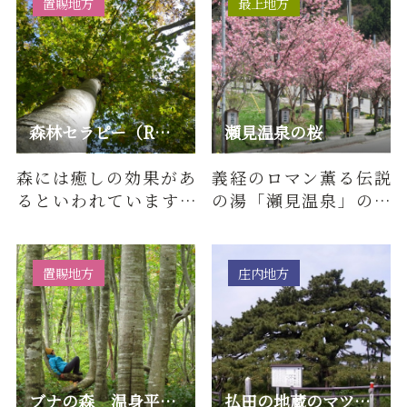
置賜地方
最上地方
森林セラピー（R）基地 ブナの森 温身平（ぬくみだいら）
瀬見温泉の桜
森には癒しの効果があ
義経のロマン薫る伝説
るといわれています。
の湯「瀬見温泉」の桜
「森林セラピー」と
並木。JR瀬見温泉駅よ
は、この効果を活かし
り温泉街へ向かい、清
て心身の元…
流最上小…
置賜地方
庄内地方
ブナの森 温身平リトリートツアー 森の中でお昼寝・ティータ…
払田の地蔵のマツ（県指定文化財）