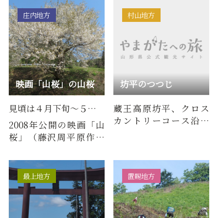
り幹囲 9.7m、推定樹
高原一面がそばの白い
齢は1,300…
花でお…
庄内地方
村山地方
映画「山桜」の山桜
坊平のつつじ
見頃は４月下旬～５月上旬
蔵王高原坊平、クロス
カントリーコース沿い
2008年公開の映画「山
に咲くレンゲツツジは
桜」（藤沢周平原作・
オレンジ色が鮮やか。
篠原哲雄監督）のロケ
見頃には…
地となった行沢（なめ
ざわ）地…
最上地方
置賜地方