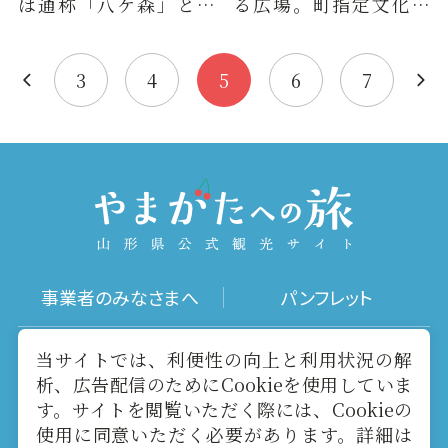
は通称「八ケ森」と呼
る広場。町指定文化財
ばれ、北八ケ森と南八
の大イチョウの木や、
ケ森からなる周囲の
イチョウの形をしたイ
山々を眺望…
チョウ池…
3
4
5
6
7
事業者のみなさまへ
パンフレット
写真ダウンロード
動画ギャラリー
当サイトでは、利便性の向上と利用状況の解
析、広告配信のためにCookieを使用していま
す。サイトを閲覧いただく際には、Cookieの
お役立ちリンク
当サイトについて
使用に同意いただく必要があります。詳細は