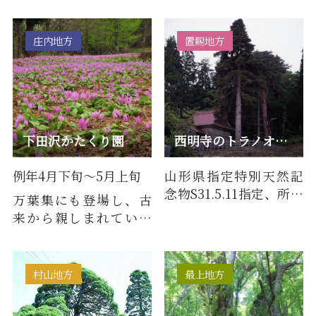
の山門が桜で覆いつく
側多雪地帯の特産種
されます。市保存樹木。
で、雪の重みに耐えら
れるように丈…
庄内地方
置賜地方
下田沢かたくり園
西明寺のトラノオモミ
例年4月下旬～5月上旬
山形県指定特別天然記
念物S31.5.11指定、所有
万葉集にも登場し、古
者(宗)西明寺
来から親しまれている
かたくりの花。別名
「春のはかない命」と
言われるそ…
村山地方
最上地方