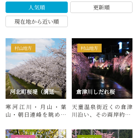
人気順
更新順
現在地から近い順
村山地方
村山地方
河北町桜堤（溝延橋付近）
倉津川しだれ桜
寒河江川・月山・葉
天童温泉街近くの倉津
山・朝日連峰を眺めな
川沿い、その両岸約1.4
がらの約2.8kmにわた
ｋｍのしだれ桜。例年4
る桜並木を散歩してみ
月中旬の天童桜まつり
てはいかが…
期間中…