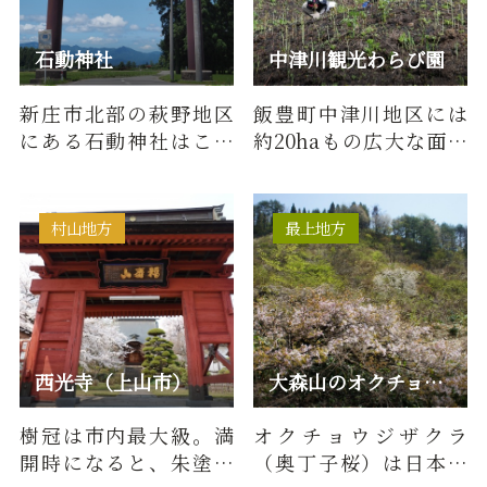
石動神社
中津川観光わらび園
新庄市北部の萩野地区
飯豊町中津川地区には
にある石動神社はこの
約20haもの広大な面積
地区の鎮守の社として
をもつ６つのわらび園
信仰されてきました。
があります。園内のわら
その由来…
びは柔…
村山地方
最上地方
西光寺（上山市）
大森山のオクチョウジザクラ
樹冠は市内最大級。満
オクチョウジザクラ
開時になると、朱塗り
（奥丁子桜）は日本海