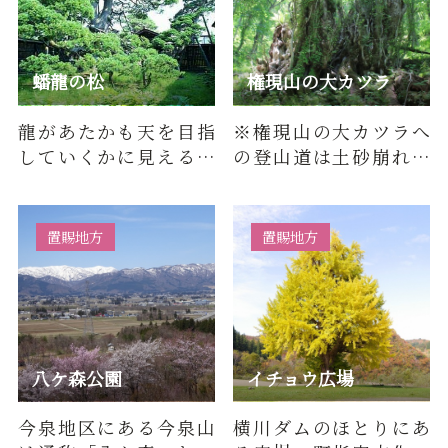
蟠龍の松
権現山の大カツラ
龍があたかも天を目指
※権現山の大カツラへ
していくかに見える松
の登山道は土砂崩れに
の古木。樹齢約500年
より通行できません。
で、県指定天然記念
東法田から白川ダムの
物。
方に向か…
置賜地方
置賜地方
八ケ森公園
イチョウ広場
今泉地区にある今泉山
横川ダムのほとりにあ