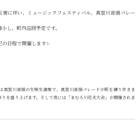
豪雨災害に伴い、ミュージックフェスティバル、真室川音頭パレー
縮小し、町内巡回予定です。
記の日程で開催します✨
日は真室川音頭の生唄生演奏で、真室川音頭パレードが町を練り歩きま
祭りを盛り上げます。そして夜には「まむろ川花火大会」が開催されま