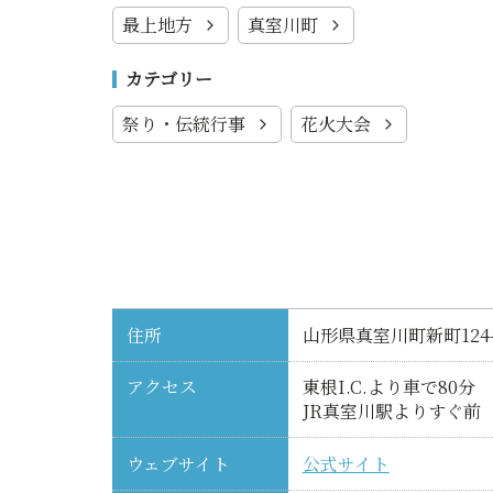
最上地方
真室川町
カテゴリー
祭り・伝統行事
花火大会
住所
山形県真室川町新町124-
アクセス
東根I.C.より車で80分
JR真室川駅よりすぐ前
ウェブサイト
公式サイト