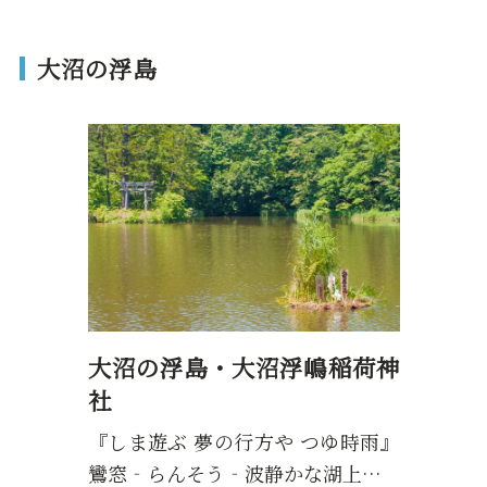
大沼の浮島
大沼の浮島・大沼浮嶋稲荷神
社
『しま遊ぶ 夢の行方や つゆ時雨』
鸞窓‐らんそう‐波静かな湖上…