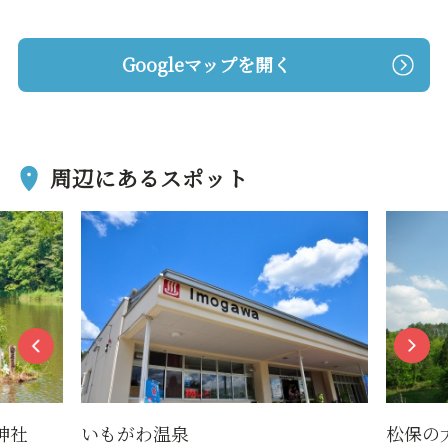
Googleマップを開く
周辺にあるスポット
神社
いもがわ温泉
松保の