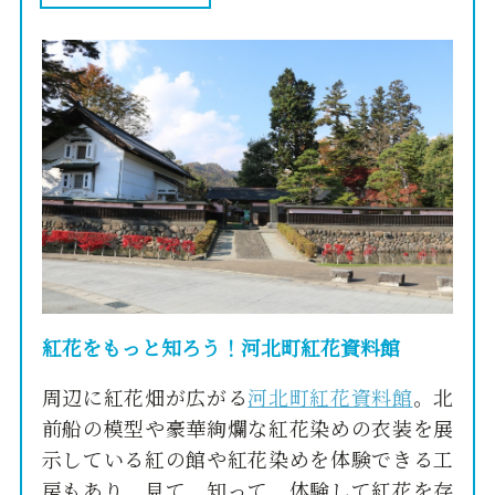
紅花をもっと知ろう！河北町紅花資料館
周辺に紅花畑が広がる
河北町紅花資料館
。北
前船の模型や豪華絢爛な紅花染めの衣装を展
示している紅の館や紅花染めを体験できる工
房もあり、見て、知って、体験して紅花を存