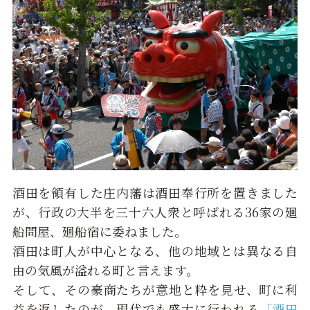
酒田を領有した庄内藩は酒田奉行所を置きました
が、行政の大半を三十六人衆と呼ばれる36家の廻
船問屋、廻船宿に委ねました。
酒田は町人が中心となる、他の地域とは異なる自
由の気風が溢れる町と言えます。
そして、その豪商たちが意地と粋を見せ、町に利
益を返したのが、現代でも盛大に行われる
「酒田