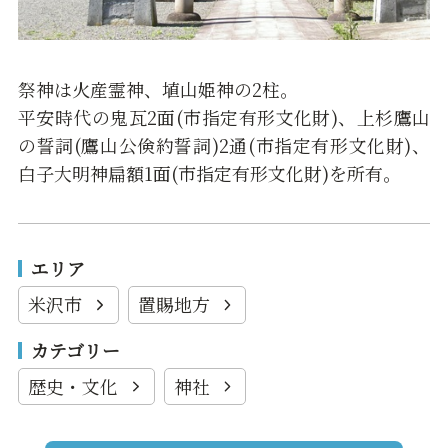
祭神は火産霊神、埴山姫神の2柱。
平安時代の鬼瓦2面(市指定有形文化財)、上杉鷹山
の誓詞(鷹山公倹約誓詞)2通(市指定有形文化財)、
白子大明神扁額1面(市指定有形文化財)を所有。
エリア
米沢市
置賜地方
カテゴリー
歴史・文化
神社