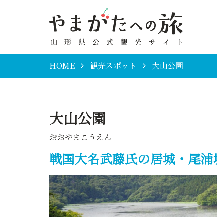
HOME
観光スポット
大山公園
大山公園
おおやまこうえん
戦国大名武藤氏の居城・尾浦