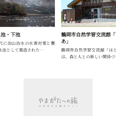
上池・下池
鶴岡市自然学習交流館「
あ」
代に治山治水の水害対策と農
水池として築造された…
鶴岡市自然学習交流館「ほ
は、森と人との新しい関係づ