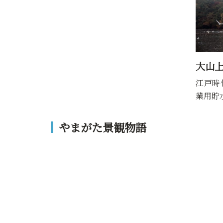
大山
江戸時
業用貯
やまがた景観物語