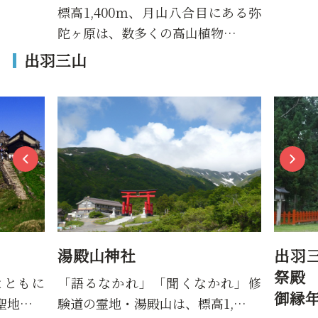
標高1,400ｍ、月山八合目にある弥
陀ヶ原は、数多くの高山植物…
出羽三山
湯殿山神社
出羽
祭殿 
とともに
「語るなかれ」「聞くなかれ」修
御縁
聖地…
験道の霊地・湯殿山は、標高1,…