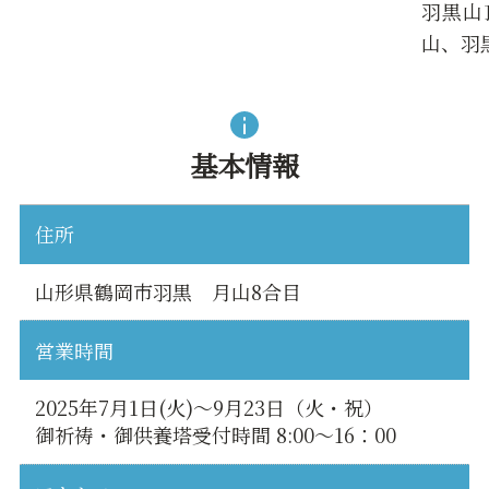
羽黒山
山、羽
基本情報
住所
山形県鶴岡市羽黒 月山8合目
営業時間
2025年7月1日(火)～9月23日（火・祝）
御祈祷・御供養塔受付時間 8:00～16：00