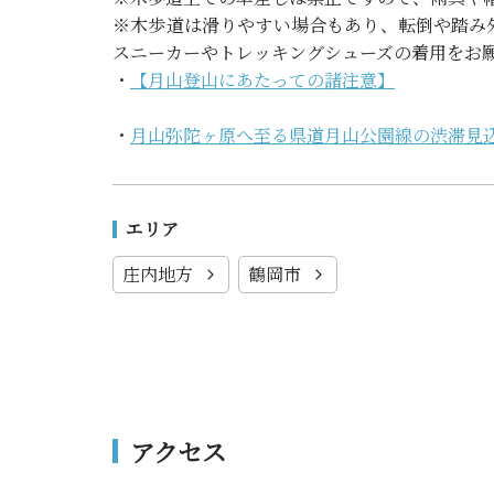
※木歩道は滑りやすい場合もあり、転倒や踏み
スニーカーやトレッキングシューズの着用をお
・
【月山登山にあたっての諸注意】
・
月山弥陀ヶ原へ至る県道月山公園線の渋滞見
エリア
庄内地方
鶴岡市
アクセス