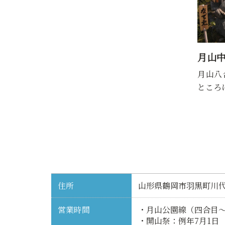
月山
月山八
ところ
住所
山形県鶴岡市羽黒町川
営業時間
・月山公園線（四合目～八合
・開山祭：例年7月1日