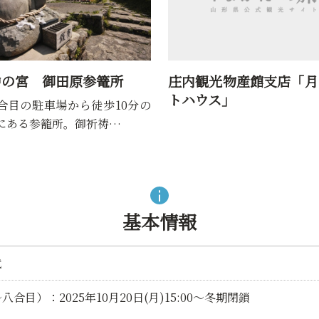
中の宮 御田原参篭所
庄内観光物産館支店「月
トハウス」
合目の駐車場から徒歩10分の
にある参籠所。御祈祷…
基本情報
代
目）：2025年10月20日(月)15:00～冬期閉鎖