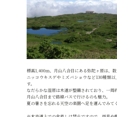
標高1,400ｍ、月山八合目にある弥陀ヶ原は
ニッコウキスゲやミズバショウなど130種類
す。
なだらかな湿原は木道が整備されており、一周約
月山八合目まで路線バスで行けるのも魅力。
夏の暑さを忘れる天空の楽園へ足を運んでみて
※木歩道上での傘差しは禁止ですので、雨具や