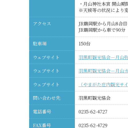
・月山神社本宮 開山期間
※天候等の状況により
アクセス
JR鶴岡駅から月山8合
JR鶴岡駅から車で90分
駐車場
150台
ウェブサイト
羽黒町観光協会－月山
ウェブサイト
羽黒町観光協会－月山
ウェブサイト
（やまがた庄内観光サ
問い合わせ先
羽黒町観光協会
電話番号
0235-62-4727
FAX番号
0235-62-4729