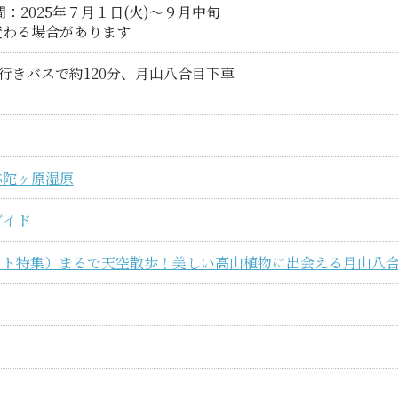
：2025年７月１日(火)～９月中旬
変わる場合があります
目行きバスで約120分、月山八合目下車
弥陀ヶ原湿原
ガイド
イト特集）まるで天空散歩！美しい高山植物に出会える月山八