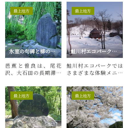
ーボーダーに親しまれ
ています…
最上地方
最上地方
氷室の句碑と柳の清水
鮭川村エコパーク／各種体験メニュー（冬期）
芭蕉と曽良は、尾花
鮭川村エコパークでは
沢、大石田の長期滞留
さまざまな体験メニュ
ののち、新庄の俳人渋
ーを用意しています。冬
谷風流（甚兵衛）の請
期で対応可能なメニュ
いにこたえ…
ーをご…
最上地方
最上地方