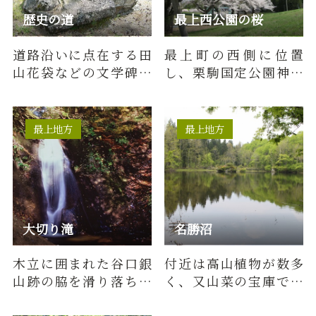
歴史の道
最上西公園の桜
道路沿いに点在する田
最上町の西側に位置
山花袋などの文学碑巡
し、栗駒国定公園神室
りが楽しめます。
連峰と小国盆地を一望
できる高台にある最上
西公園総合…
最上地方
最上地方
大切り滝
名勝沼
木立に囲まれた谷口銀
付近は高山植物が数多
山跡の脇を滑り落ちる
く、又山菜の宝庫でも
涼しげな滝です。
ある。名勝沼には流れ