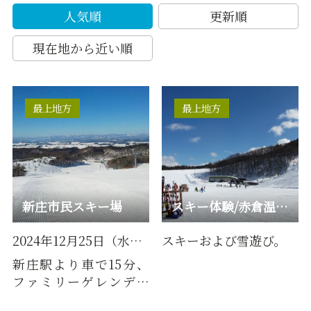
人気順
更新順
現在地から近い順
最上地方
最上地方
新庄市民スキー場
スキー体験/赤倉温泉スキー場
2024年12月25日（水）オープン予定
スキーおよび雪遊び。
新庄駅より車で15分、
ファミリーゲレンデと
してスキーヤー・スノ