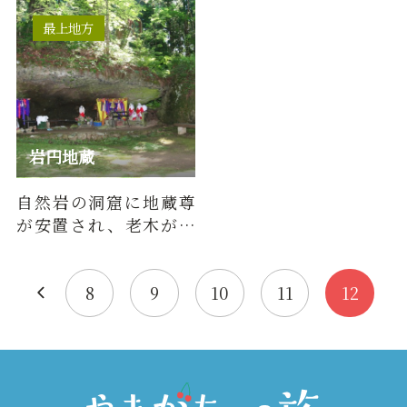
■DATA落差：約20ｍ形
込む川はなく、すべて
態：滑瀑難易…
の水は湧…
最上地方
岩円地蔵
自然岩の洞窟に地蔵尊
が安置され、老木が、
四周をかこみ仙境の感
がある。
8
9
10
11
12