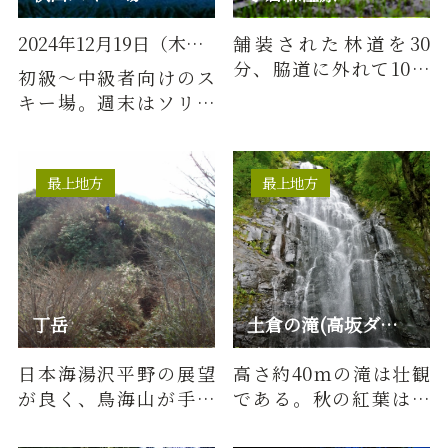
2024年12月19日（木）スキー場開き
舗装された林道を30
分、脇道に外れて10分
初級～中級者向けのス
ほど歩くと、突然開け
キー場。週末はソリ乗
る林の中に隠れた湿
りに興じる親子連れの
原。絶滅危惧…
姿も多い。スノーボー
ド初心者…
最上地方
最上地方
丁岳
土倉の滝(高坂ダム上流)
日本海湯沢平野の展望
高さ約40ｍの滝は壮観
が良く、鳥海山が手に
である。秋の紅葉は絶
取る様で山頂付近には
景。■DATA落差：約40