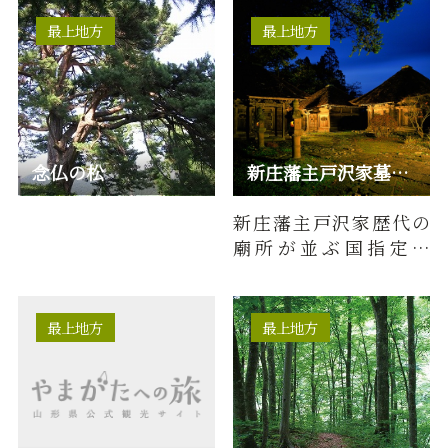
高山植物のみごとな花
ｍ形態：直瀑難易度：
畑広がる…
上級所要…
最上地方
最上地方
念仏の松
新庄藩主戸沢家墓所／瑞雲院（ずいうんいん）
新庄藩主戸沢家歴代の
廟所が並ぶ国指定史
跡。廟所は地元では
「おたまや」と呼ば
れ、全て江戸時…
最上地方
最上地方