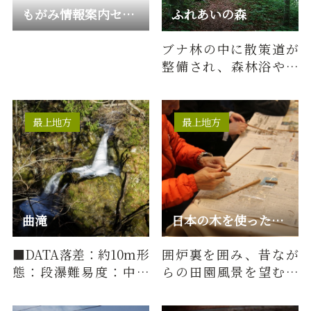
もがみ情報案内センター
ふれあいの森
ブナ林の中に散策道が
整備され、森林浴や森
林学習ができます。
最上地方
最上地方
曲滝
日本の木を使った箸づくり体験 One2 eco Design
■DATA落差：約10m形
囲炉裏を囲み、昔なが
態：段瀑難易度：中級
らの田園風景を望む古
所要時間：約90分※※
民家で・・・洗練され
起点：マップ「神室山
ながらも、温かみのあ