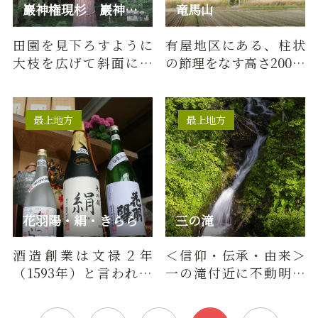
巖神権現杉 巖神権現のクロベ
竜馬山
田園を見下ろすように
有屋地区にある、柱状
大枝を広げて斜面に立
の節理をなす高さ200ｍ
つ2本の木。地元の人々
もある奇岩の山容をほ
に御神木として祀られ
こるこの山は、山中に
ている…
12神を…
最上地方
最上地方
花羽陽・絹・きらら
三の滝
酒造創業は文禄２年
＜信仰・伝承・由来＞
（1593年）と言われ、
一の滝付近に不動明王
厳選された地元の米に
石碑がある。■DATA落
こだわり、手塩にかけ
差：7ｍ形態：渓流瀑難