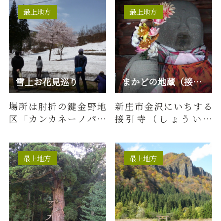
登山道口駐車…
るアトリ…
最上地方
最上地方
雪上お花見巡り
まかどの地蔵（接引寺）
場所は肘折の鍵金野地
新庄市金沢にいちする
区「カンカネーノパー
接引寺（しょういん
クゴルフ場」に花見ス
じ）。その山門脇に大
ポットがあります。平成
きな地蔵様が安置され
20年に…
ています。…
最上地方
最上地方