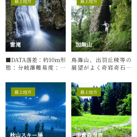
最上地方
最上地方
雷滝
加無山
■DATA落差：約10ｍ形
鳥海山、出羽丘稜等の
態：分岐瀑難易度：中
展望がよく奇岩奇石が
級所要時間：約120分
多く又高山植物が咲き
※※起点：マップ「神
乱れる。男加無山と女
室山登山口駐…
加無山の…
最上地方
最上地方
秋山スキー場
手倉森湿原