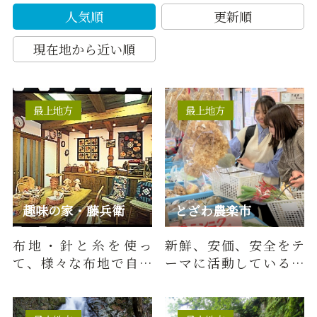
人気順
更新順
現在地から近い順
最上地方
最上地方
趣味の家・藤兵衛
とざわ農楽市
布地・針と糸を使っ
新鮮、安価、安全をテ
て、様々な布地で自ら
ーマに活動している戸
デザインします。小物入
沢村の農産物直売所
れや壁掛け等を創作し
は、道の駅「高麗館」
ます。
の中にあり…