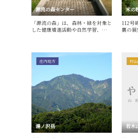
源流の森センター
米の
「源流の森」は、森林・緑を対象と
112
した健康増進活動や自然学習、スポ
裏の展
ーツレクリエーション、都…
ムの下
庄内地方
村山
湯ノ沢岳
若木