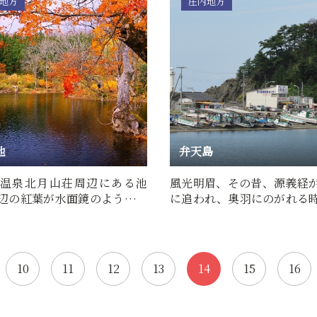
地方
庄内地方
池
弁天島
温泉北月山荘周辺にある池
風光明眉、その昔、源義経
辺の紅葉が水面鏡のように映
に追われ、奥羽にのがれる
れるさまは絶好の写真…
ヶ関の弁天島へ上陸したと
10
11
12
13
14
15
16