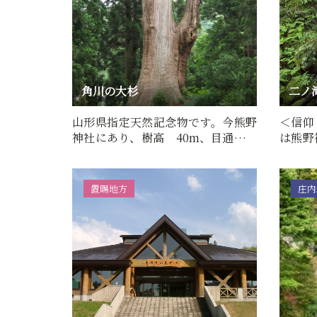
角川の大杉
二ノ
山形県指定天然記念物です。今熊野
＜信仰
神社にあり、樹高 40m、目通り幹
は熊野
囲 9.7m、推定樹齢は1,300…
仰の山
置賜地方
庄内