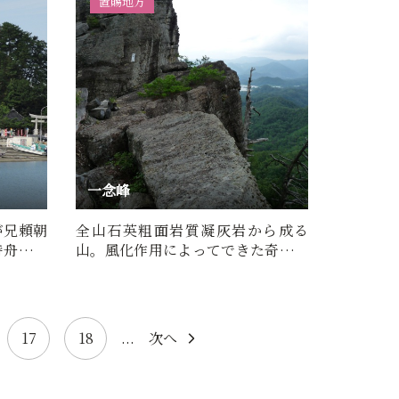
置賜地方
一念峰
が兄頼朝
全山石英粗面岩質凝灰岩から成る
時舟で鼠
山。風化作用によってできた奇岩怪
…
石が連なり、侵食されできた…
17
18
...
次へ