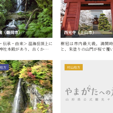
滝（鶴岡市）
西光寺（上山市）
・伝承・由来＞ 温海岳頂上に
樹冠は市内最大級。満開
神社本殿があり、古くから信
と、朱塗りの山門が桜で覆
として登拝さ…
れます。市保存樹木。
地方
村山地方