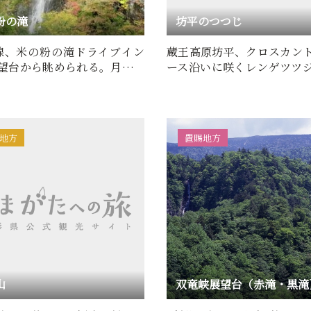
粉の滝
坊平のつつじ
号線、米の粉の滝ドライブイン
蔵王高原坊平、クロスカン
望台から眺められる。月山ダ
ース沿いに咲くレンゲツツ
流、梵字川渓谷の梵…
ンジ色が鮮やか。見頃には
地方
置賜地方
山
双竜峡展望台（赤滝・黒滝