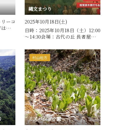
縄文まつり
トリーコ
2025年10月18日(土)
ジはオレ
日時：2025年10月18日（土）12:00
…
～14:30会場：古代の丘 長者屋敷遺
跡（通称：縄文村） ※雨天…
村山地方
）
ミズバショウ園