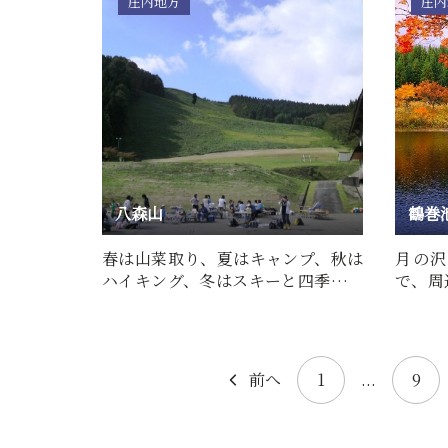
庄内地方
庄内
八森山
鶴巻
春は山菜取り、夏はキャンプ、秋は
月の沢
ハイキング、冬はスキーと四季を通
で、周
じて自然を満喫できる行楽…
し出さ
前へ
1
...
9