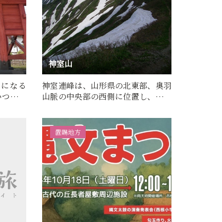
神室山
時になる
神室連峰は、山形県の北東部、奥羽
いつくさ
山脈の中央部の西側に位置し、連峰
の屋根をなす主峰の神室山…
置賜地方