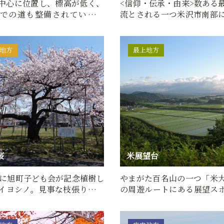
中心に位置し、標高が低く、
<信仰・伝承・由来>数ある
での道も整備されているの
流とされる一つ米沢市南部
どもでも簡単に登頂で…
西吾妻スカイバレー…
地方
最上地方
桜
米展望台
0年に旭町子ども会が記念植樹し
やまがた百名山の一つ「米
イヨシノ。見事な枝張りは市
の周遊ルートにある展望ス
。見頃になるとライ…
清流鮭川と田園風景、遠く