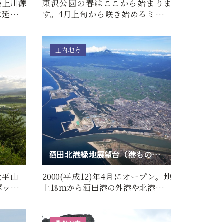
最上川源
東沢公園の春はここから始まりま
に延びる
す。4月上旬から咲き始めるミズバ
ショウは、春本番への第一歩…
庄内地方
酒田北港緑地展望台（港ものしり館）
大平山」
2000(平成12)年4月にオープン。地
ポット。
上18ｍから酒田港の外港や北港地区
…
が一望できる。日本海に沈…