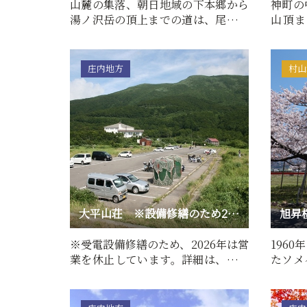
山麓の集落、朝日地域の下本郷から
神町の
湯ノ沢岳の頂上までの道は、尾根づ
山頂ま
たいに続いて見える。それ…
で、子
庄内地方
村山
大平山荘 ※設備修繕のため2026年営業休止
旭昇
※受電設備修繕のため、2026年は営
196
業を休止しています。詳細は、下記
たソメ
公式サイトをご確認くださ…
内随一