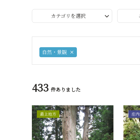
カテゴリを選択
自然・景観
433
件ありました
最上地方
庄内