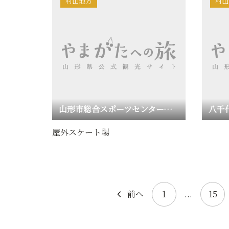
村山地方
村山
山形市総合スポーツセンタースケート場
八千
屋外スケート場
前へ
1
...
15