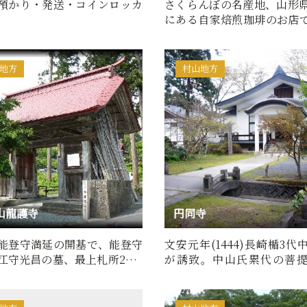
預かり・発送・コインロッカ
さくらんぼの名産地、山形
にある自家焙煎珈琲のお店
わふわに削ったミルク氷に
地方
村山地方
山龍護寺
円同寺
能登守満延の開基で、能登守
文安元年(1444)長崎楯3代
江守光昌の墓、最上札所22番
が誘致。中山氏累代の菩
境内にある。禅宗。…
る。(曹洞宗)また、玄蕃壇は