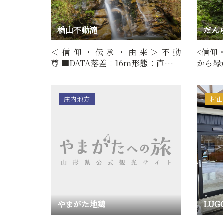
楢山不動滝
だん
＜信仰・伝承・由来＞不動
<信仰
尊 ■DATA落差：16ｍ形態：直瀑難
から縁
易度：初級所要時間：約10分※※…
宇、行
庄内地方
村山
やまがた地鶏
LUG