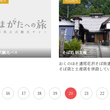
地方
村山地方
代観光バス
そば処 明友庵
おくのほそ道尾花沢そば街
そば店と土産店を併設して
こで味わえるのは、地元尾
16
17
18
19
20
21
22