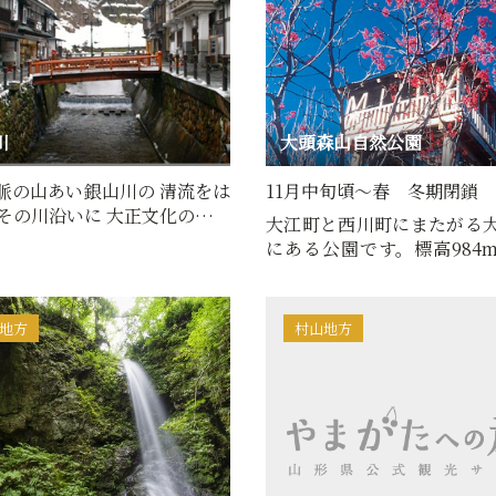
川
大頭森山自然公園
脈の山あい銀山川の 清流をは
11月中旬頃～春 冬期閉鎖
その川沿いに 大正文化の面影
大江町と西川町にまたがる
銀山温泉が銀山川…
にある公園です。標高984
かな斜面にはブナ、ダケカン
地方
村山地方