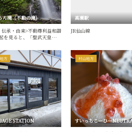
らん滝（不動の滝)
高瀬駅
・伝承・由来>不動尊利益和譛
JR仙山線
起を見ると、「聖武天皇の御
基菩薩が開眼…
地方
村山地方
GAGE STATION
すいっちこーひーNEUTRA