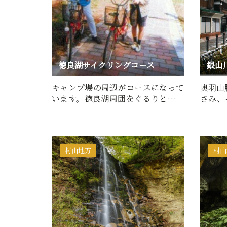
徳良湖サイクリングコース
銀山
キャンプ場の周辺がコースになって
奥羽山
います。徳良湖周囲をぐるりと巡る
さみ、
遊歩道は、長～いサイクリ…
を残す
村山地方
村山