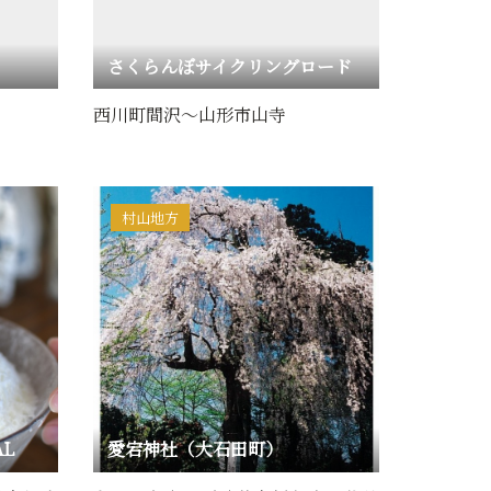
さくらんぼサイクリングロード
西川町間沢～山形市山寺
村山地方
L
愛宕神社（大石田町）