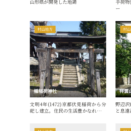
山形県が開発した地鶏
手荷物
ー
村山地方
村山
楯稲荷神社
祥雲
文明4年(1472)京都伏見稲荷から分
野辺沢
祀し建立。住民の生活豊かなれと祈
と息遠
ったものといわれる。祭礼9…
観音が