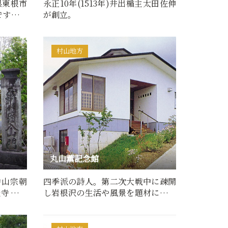
県東根市
永正10年(1513年)井出楯主太田佐伸
です。ふ
が創立。
…
村山地方
丸山薫記念館
中山宗朝
四季派の詩人。第二次大戦中に疎開
提寺であ
し岩根沢の生活や風景を題材に多く
8…
の詩集を残す。自筆原稿や…