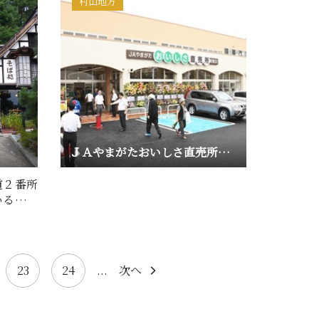
村山地方
ＪＡやまがたおいしさ直売所南館店
道２番所
いる。こ
…
23
24
...
次へ