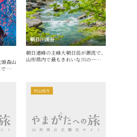
朝日川渓谷
朝日連峰の主峰大朝日岳が源流で、
山形県内で最もきれいな川の一つと
大頭森山
される「朝日川」。イワナ…
mで緩や
…
村山地方