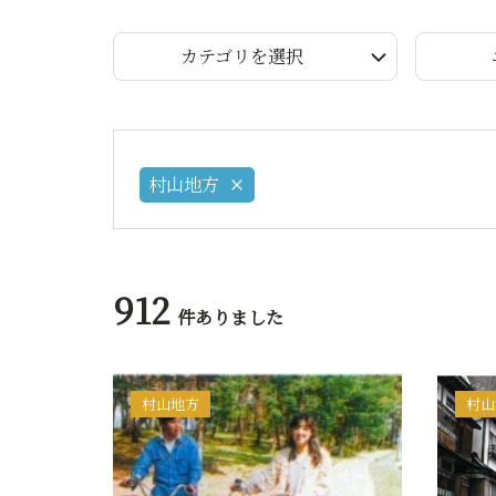
カテゴリを選択
村山地方
912
件ありました
村山地方
村山