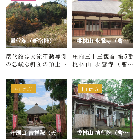
屋代舘（新宿柵）
桃林山 永鷲寺（曹洞宗）/ 庄内三十三観音 第5番
屋代舘は大滝不動尊側
庄内三十三観音 第5番
の急峻な斜面の頂上部
桃林山 永鷲寺（曹洞
に5つの郭が連続する連
宗）について■百物語
郭式縄張りの山城であ
（由来・歴史）観音堂
る。そ…
は正徳年…
村山地方
村山地方
守国山 吉祥院（天台宗）/ 最上三十三観音 第3番 千手堂観音
香林山 清行院（曹洞宗）/ 最上三十三観音 第27番 深堀観音