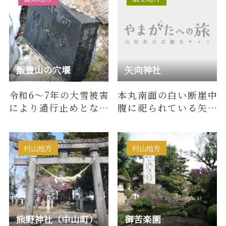
飯豊山の穴堰
矢向神社
令和6～7年の大雪被害
本丸南面の白い断崖中
により通行止めとなっ
腹に祀られている矢向
ておりました、岳谷釣
神社は、平安時代前
り堀から大日杉小屋間
期、貞観１６年（８７
が全面通…
４）の昔、…
村山地方
村山地方
熊野神社（中山町）
御苦楽園