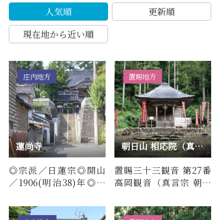
人気順
更新順
現在地から近い順
庄内地方
置賜地方
蓮尚寺
朝日山 相応院（真言宗）/ 置賜三十三観音 第27番 高岡観音
◎宗派／日蓮宗◎開山
置賜三十三観音 第27番
／1906(明治38)年◎開
高岡観音（真言宗 朝日
祖／慈厚院日経（蓮
山 相応院）について■
学）上人◎本尊／久遠
百物語（由来・歴史）
の本師釈迦牟尼…
もと…