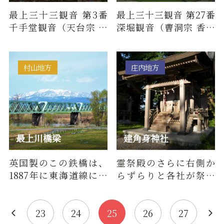
最上三十三観音 第3番
最上三十三観音 第27番
千手堂観音（天台宗 守
深堀観音（曹洞宗 香林
国山 吉祥院）について
山 清行院）について■
■百物語（由来・歴
百物語（由来・歴史）
史）奈良…
本尊…
村山地方
庄内地方
最上川橋梁
建角身神社
英国製のこの鉄橋は、
霊祭殿のさらに右側か
1887年に東海道線に架
らずらりと各社が祭ら
けられていたもので、
れています。道中安全の
1921年にJR東日本左沢
守護神として、 履物を
線の最上…
奉ず…
23
24
25
26
27