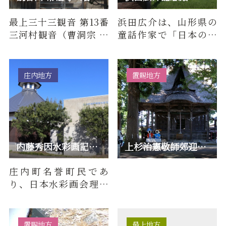
最上三十三観音 第13番
浜田広介は、山形県の
三河村観音（曹洞宗 観
童話作家で「日本のア
音山 常福寺）について
ンデルセン」とも呼ば
■百物語（由来・歴
れています。日本の児童
史）参…
文学の…
庄内地方
置賜地方
内藤秀因水彩画記念館
上杉治憲敬師郊迎跡（羽黒神社）
庄内町名誉町民であ
り、日本水彩画会理事
長を務めた内藤秀因
（1890～1987）の水彩
画約2,000点…
置賜地方
最上地方