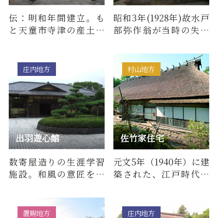
伝：明和年間建立。も
昭和3年(1928年)故水戸
と天童市寺津の産土神
部弥作翁が当時の失業
として祀られたとい
救済事業として7年の歳
う。
月をかけて作った日本
庭園で…
庄内地方
村山地方
出羽遊心館
佐竹家住宅
数寄屋造りの生涯学習
元文5年（1940年）に建
施設。和風の意匠を基
築された、江戸時代の
調として、天然の樹木
松山藩酒井家の飛地を
をふんだんに使用した
支配した大庄屋の屋
大小の和…
敷。山形…
置賜地方
庄内地方