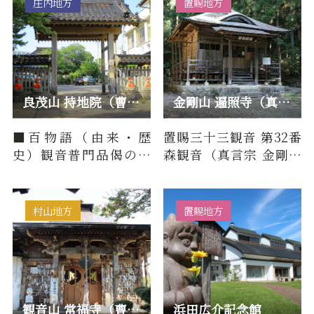
庄内地方
置賜地方
良茂山 持地院（曹洞宗）/ 庄内三十三観音 第10番
金剛山 遍照寺（真言宗）/ 置賜三十三観音 第32番 森観音
■百物語（由来・歴
置賜三十三観音 第32番
史）観音普門品偈の中
森観音（真言宗 金剛山
の持地菩薩の名号を拝
遍照寺）について■百
受して持地院と名づけ
物語（由来・歴史）享
た。本尊の…
保3年…
村山地方
置賜地方
観音山 常福寺（曹洞宗）/ 最上三十三観音 第13番 三河村観音
浜田広介記念館