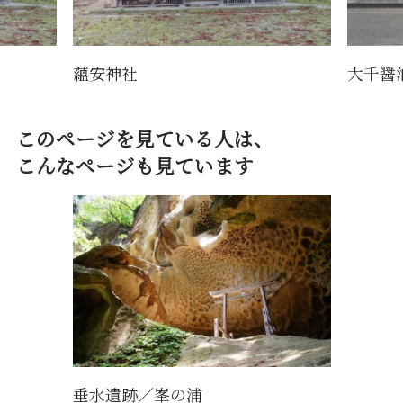
蘊安神社
大千醤
このページを見ている人は、
こんなページも見ています
垂水遺跡／峯の浦