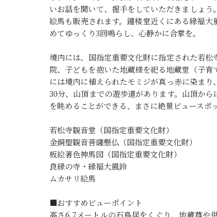
いお話を聞いて、握手をしていただきましょう。
絵馬も販売されます。鐘楼堂近くにある縁福大
めてゆっくり3回鳴らし、心静かに合掌を。
境内には、国指定重要文化財に指定された若松
院、子どもを抱いた地蔵様を祀る地蔵堂（子育
には境内に植えられたモミジが真っ赤に染まり
30分、山頂までの遊歩道があります。山頂か
を眺めることができる、まさに絶景ビュースポ
若松寺観音堂（国指定重要文化財）
金銅聖観音菩薩懸仏（国指定重要文化財）
板絵著色神馬図（国指定重要文化財）
良縁の寺・縁福大風鈴
ムカサリ絵馬
■おすすめビューポイント
高さ6.7メートルの石鳥居をくぐり、地蔵尊