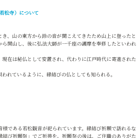
 若松寺）について
とき、山の東方から鈴の音が聞こえてきたため山上に登ったと
から開山し、後に弘法大師が一千座の護摩を奉修したといわれ
。現在は秘仏として安置され、代わりに江戸時代に寄進された
唄われているように、縁結びの仏としても知られる。
音様である若松観音が祀られています。縁結び祈願で訪れるな
「縁結び祈願祭」でご祈祷を。祈願祭の後は、ご住職のありがた