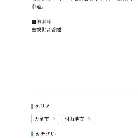
参道。
■御本尊
聖観世音菩薩
エリア
天童市
村山地方
カテゴリー