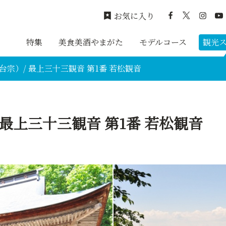
お気に入り
特集
美食美酒やまがた
モデルコース
観光
台宗）/ 最上三十三観音 第1番 若松観音
 最上三十三観音 第1番 若松観音