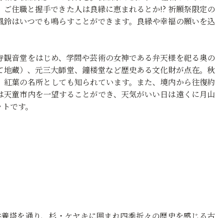
ご住職と握手できた人は良縁に恵まれるとか!? 祈願祭限定の
風鈴はいつでも鳴らすことができます。良縁や幸福の願いを込
寺観音堂をはじめ、学問や芸術の女神である弁天様を祀る奥の
て地蔵）、元三大師堂、鐘楼堂など歴史ある文化財が点在。秋
、紅葉の名所としても知られています。また、境内から往復約
らは天童市内を一望することができ、天気がいい日は遠くに月山
ットです。
や供養塔を通り、杉・ケヤキに囲まれ四季折々の歴史を感じる古