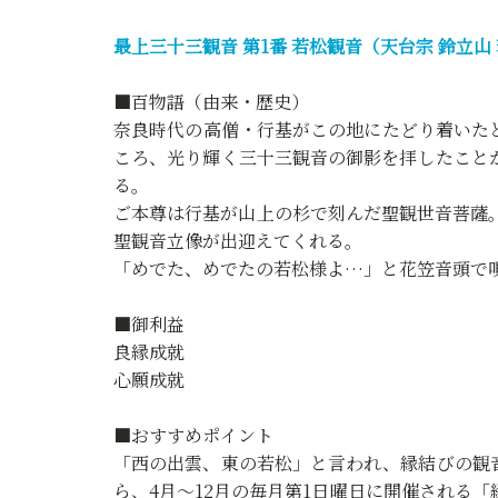
最上三十三観音 第1番 若松観音（天台宗 鈴立山
■百物語（由来・歴史）
奈良時代の高僧・行基がこの地にたどり着いた
ころ、光り輝く三十三観音の御影を拝したこと
る。
ご本尊は行基が山上の杉で刻んだ聖観世音菩薩
聖観音立像が出迎えてくれる。
「めでた、めでたの若松様よ…」と花笠音頭で
■御利益
良縁成就
心願成就
■おすすめポイント
「西の出雲、東の若松」と言われ、縁結びの観
ら、4月～12月の毎月第1日曜日に開催される