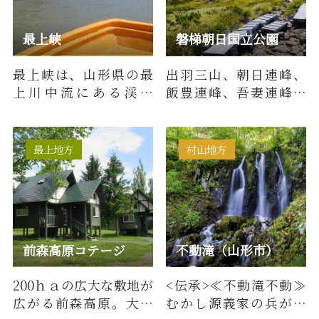
最上峡
磐梯朝日国立公園
最上峡は、山形県の最
出羽三山、朝日連峰、
上川中流にある渓谷
飯豊連峰、吾妻連峰、
で、戸沢村古口地区か
磐梯山、猪苗代湖まで
ら庄内町の清川地区の
の広大な範囲に及ぶ国
全長16㎞の…
立公園で…
最上地方
村山地方
前森高原コテージ
不動滝（山形市）
200ｈａの広大な敷地が
<伝承>≪不動滝不動≫
広がる前森高原。大自
むかし源義家の兵が、