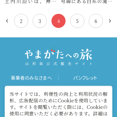
土内川沿いは、神室
号線にある白糸の滝ド
山、火打岳、台山とい
ライブインは、コンビ
った山々に至る登山口
ニやファストフード、レ
が集まる神…
ストラ…
2
3
4
5
6
事業者のみなさまへ
パンフレット
写真ダウンロード
動画ギャラリー
当サイトでは、利便性の向上と利用状況の解
析、広告配信のためにCookieを使用していま
す。サイトを閲覧いただく際には、Cookieの
お役立ちリンク
当サイトについて
使用に同意いただく必要があります。詳細は