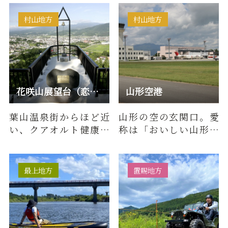
誇る日本有数のあやめ
公園です…
村山地方
村山地方
花咲山展望台（恋人の聖地）
山形空港
葉山温泉街からほど近
山形の空の玄関口。愛
い、クアオルト健康ウ
称は「おいしい山形空
ォーキングのコースに
港」です。「食、景色、
もなっている葉山コー
祭り、温泉などすべて
スの中腹…
がおい…
最上地方
置賜地方