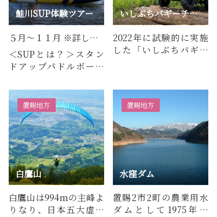
鮭川SUP体験ツアー
いしぶちバギーチャレンジ
５月～１１月 ※詳しくは、Sports Tourism Sakegawaまでお問合せください。
2022年に試験的に実施
した「いしぶちバギー
＜SUPとは？＞スタン
チャレンジ」が、おか
ドアップパドルボード
げさまで3年目を迎える
（Stand Up
ことが…
Paddleboard）の略
で、元はハワイ発祥
置賜地方
置賜地方
の…
白鷹山
水窪ダム
白鷹山は994ｍの主峰よ
置賜2市2町の農業用水
りなり、日本五大虚空
ダムとして1975年完