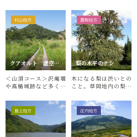
蔵のひとつ福満大虚空
成。有効貯水量31,000
蔵尊をまつり郷土を代
千m3。一部は、上水道
表する…
工業用水と…
村山地方
置賜地方
クアオルト 虚空蔵山コース
梨の木平のナシ
＜山頂コース＞沢庵堰
木になる梨は渋いとの
や高楯城跡など多くの
こと。草岡地内の梨木
史跡が残っており、歴
平の原野に生育してい
史を楽しみながら歩く
ます。樹高は13メート
ことので…
ル、根元…
最上地方
庄内地方