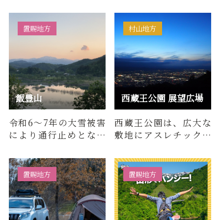
然の中でコテージや乗
この滝の近くまで進軍
馬体験施設など様々な
したとき、突然雷鳴とど
体験が…
ろ…
置賜地方
村山地方
飯豊山
西蔵王公園 展望広場
令和6～7年の大雪被害
西蔵王公園は、広大な
により通行止めとなっ
敷地にアスレチック遊
ておりました、岳谷釣
具やキャンプ場、バー
り堀から大日杉小屋間
べキュー広場、芝生広
が全面通…
場などが…
置賜地方
置賜地方