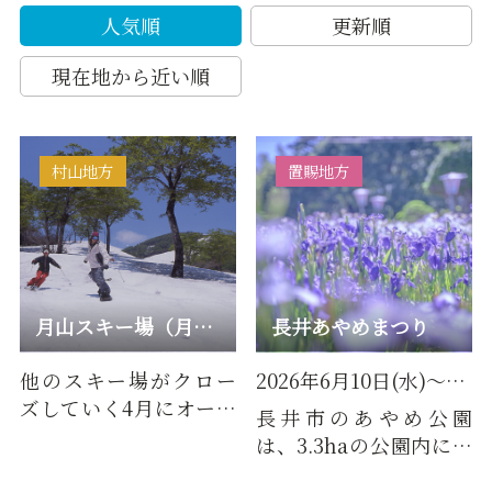
人気順
更新順
現在地から近い順
村山地方
置賜地方
月山スキー場（月山春夏スキー）
長井あやめまつり
他のスキー場がクロー
2026年6月10日(水)～2026年7月5日(日)
ズしていく4月にオープ
長井市のあやめ公園
ンする「月山スキー
は、3.3haの公園内に数
場」標高1,600ｍの高地
百種以上の花々が咲き
にゲレン…