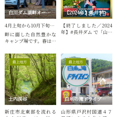
白川ダム湖畔オートキャンプ場
【2024年】長井ダム で「山形バンジー」
4月上旬から10月下旬まで
【終了しました／2024
年】#長井ダム で「山形
畔に面した自然豊かな
バンジー」開催決定★
キャンプ場です。春は湖
日程：5/18(土)、19日
面に浮かぶ柳の水没
(…
林、夏はクワガタなど
昆虫大集…
最上地方
最上地方
土内渓谷
白糸の滝ドライブイン
新庄市北東部を流れる
山形県戸沢村国道４７