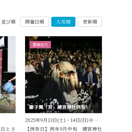
並び順
開催日順
人気順
更新順
置賜地方
獅子舞（宮 總宮神社例祭）
2025年9月13日(土)・14日(日)※…
の日とさ
【例祭日】例年9月中旬 總宮神社