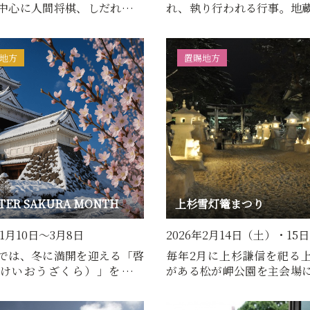
中心に人間将棋、しだれ桜の
れ、執り行われる行事。地
天童花駒おどりフェ…
列や開湯餅まき等が行われ
地方
置賜地方
TER SAKURA MONTH
上杉雪灯篭まつり
年1月10日～3月8日
2026年2月14日（土）・15
では、冬に満開を迎える「啓
毎年2月に上杉謙信を祀る
けいおうざくら）」を活用
がある松が岬公園を主会場
外からのお客様に&ldq…
平和の礎を築いた先人たち