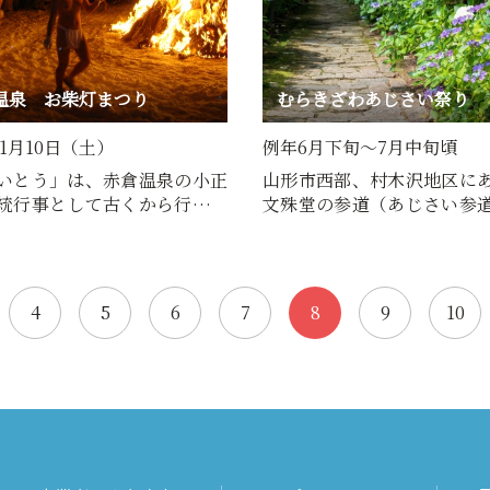
温泉 お柴灯まつり
むらきざわあじさい祭り
年1月10日（土）
例年6月下旬～7月中旬頃
いとう」は、赤倉温泉の小正
山形市西部、村木沢地区に
統行事として古くから行われ
文殊堂の参道（あじさい参
した。毎年、厳冬の…
約40種のあじさいが咲き誇
4
5
6
7
8
9
10