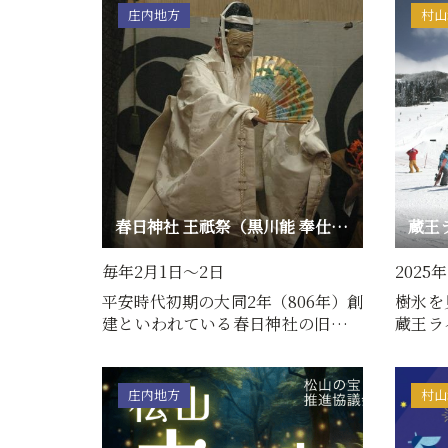
庄内地方
村山
春日神社 王祇祭（黒川能 奉仕） 毎年２月１日～２日開催
毎年2月1日～2日
2025
平安時代初期の大同2年（806年）創
樹氷を
建といわれている春日神社の旧例祭
蔵王ラ
で、最も重要なお祭りです…
オープ
庄内地方
村山