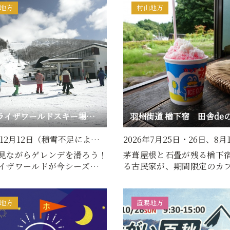
地方
村山地方
蔵王ライザワールドスキー場開き
年12月12日（積雪不足によ…
2026年7月25日・26日、8月
見ながらゲレンデを滑ろう！
茅葺屋根と石畳が残る楢下
イザワールドが今シーズンも
る古民家が、期間限定のカ
ンします。※積雪不…
ります！地元「ばあちゃん
地方
置賜地方