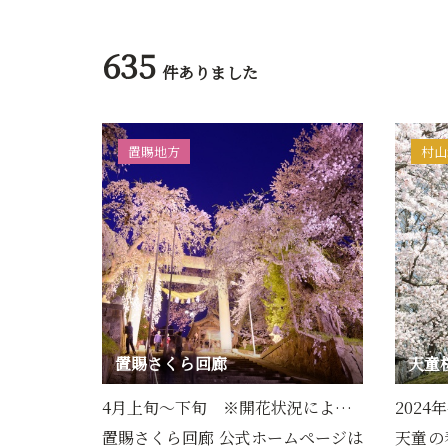
635
件ありました
置賜地方
村山
置賜さくら回廊
天童
4月上旬～下旬 ※開花状況によ…
2024
置賜さくら回廊 公式ホームページは
天童の