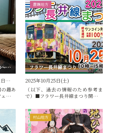
置賜地方
羽州街道 楢下宿 田舎deの～んびり縁側カフェ
フラワー長井線まつり
1日…
2025年10月25日(土)
宿の趣あ
（以下、過去の情報のため参考ま
フェにな
で）■フラワー長井線まつり開催日
…
時2025年10月25日（土）10時…
村山地方