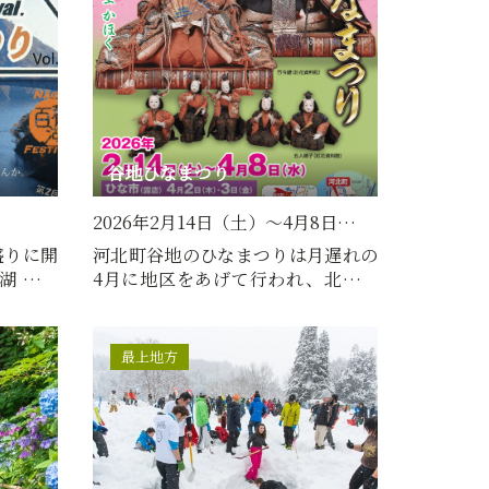
谷地ひなまつり
2026年2月14日（土）～4月8日…
盛りに開
河北町谷地のひなまつりは月遅れの
湖まつ
4月に地区をあげて行われ、北口通
（日曜…
りに「ひな市」が立ちます…
最上地方