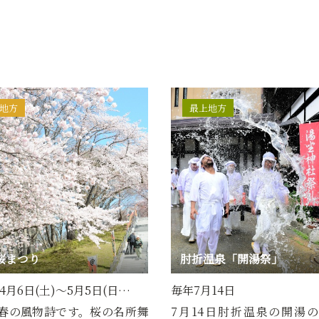
地方
最上地方
桜まつり
肘折温泉「開湯祭」
年4月6日(土)～5月5日(日…
毎年7月14日
春の風物詩です。桜の名所舞
7月14日肘折温泉の開湯