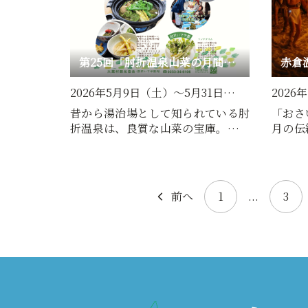
第25回「肘折温泉山菜の月間食フェア」開催！
赤倉
2026年5月9日（土）～5月31日…
2026
昔から湯治場として知られている肘
「おさ
折温泉は、良質な山菜の宝庫。雪解
月の伝
けとともに芽吹く太く柔ら…
てきま
前へ
1
...
3