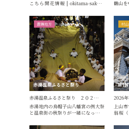
こちら開花情報 | okitama-sakura
鶴山を
2026年の開花状況は４…
夕べ、
置賜地方
村山
赤湯温泉ふるさと祭り
WIN
赤湯温泉ふるさと祭り ２０２…
2026
赤湯地内の烏帽子山八幡宮の例大祭
上山市
と温泉街の秋祭りが一緒になった赤
翁桜（
湯温泉ふるさと祭りは、赤…
し、海