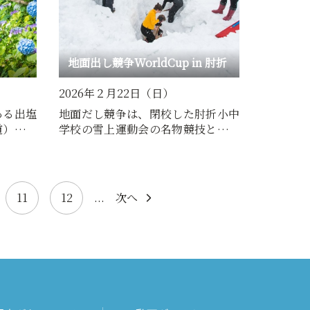
地面出し競争WorldCup in 肘折
2026年２月22日（日）
ある出塩
地面だし競争は、閉校した肘折小中
道）に、
学校の雪上運動会の名物競技として
…
行われていたもので、30年…
11
12
...
次へ