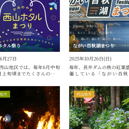
ホタル祭り
ながい百秋湖まつり
年6月27日
2025年10月26日(日)
西山地区では、毎年6月中旬
毎年、長井ダムの秋の紅葉
月上旬頃までたくさんのホタ
催している「ながい百秋
ることができます。★…
り」。2025年は10月26日
地方
村山地方