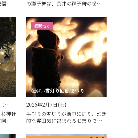
蔵信仰行
の獅子舞は、長井の獅子舞の起源と
、…
され、「宮村昔ばなし（宮…
置賜地方
ながい雪灯り回廊まつり
日（…
2026年2月7日(土)
上杉神社
手作りの雪灯りが街中に灯り、幻想
に開催。
的な雰囲気に包まれるお祭りです。
…
ランタンの種類も多種多様…