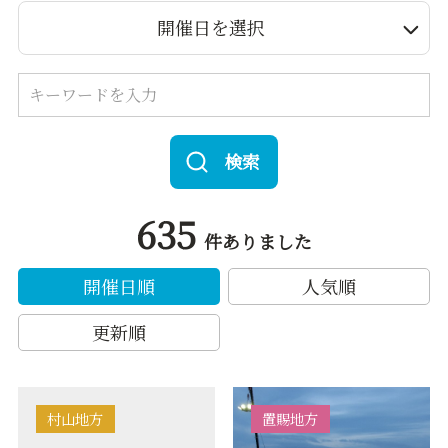
開催日を選択
検索
635
件ありました
開催日順
人気順
更新順
村山地方
置賜地方