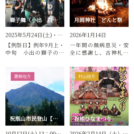
獅子舞（小出 白山・皇大神社例祭）
月岡神社 どんと祭
2025年5月24日(土)・9月13日(…
2026年1月14日
【例祭日】例年9月上・
一年間の無病息災・安
中旬 小出の獅子の起
全に感謝し、古神札・
源は古く神事として始
御守り等を祈願して焼
まり、氏子による獅子
納するお祭りです。神
連中の…
札、御守…
置賜地方
村山地方
祝瓶山市民登山【2025年中止】
谷地ひなまつり
10月12日(土) 13：00集合（過…
2026年2月14日（土）～4月8日…