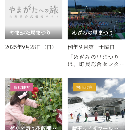
やまがた馬まつり
めざみの里まつり
2025年9月28日（日）
例年９月第一土曜日
「めざみの里まつり」
は、町民総合センター
あ～す駐車場を会場に
９月第１土曜日に開催
される子…
置賜地方
村山地方
ダリア切り花収穫デー【2025年は11月3日(月・祝)に開催】
蔵王ライザワールドスキー場開き