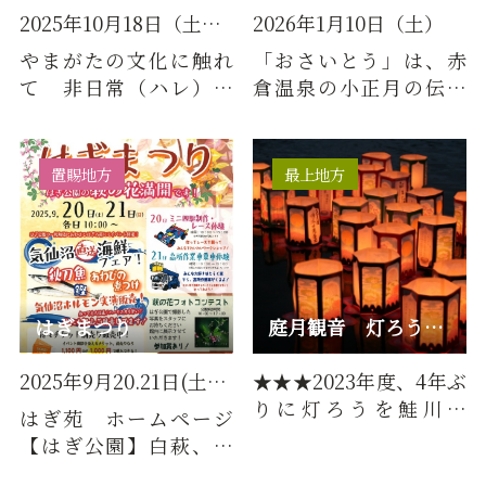
2025年10月18日（土）・19日（…
2026年1月10日（土）
やまがたの文化に触れ
「おさいとう」は、赤
て 非日常（ハレ）と
倉温泉の小正月の伝統
日常（ケ）を行き来す
行事として古くから行
る2日間
われてきました。毎
年、厳冬の…
置賜地方
最上地方
はぎまつり
庭月観音 灯ろう流し
2025年9月20.21日(土日) はぎ…
★★★2023年度、4年ぶ
りに灯ろうを鮭川へ
はぎ苑 ホームページ
★★★毎年8月18日に、
【はぎ公園】白萩、紅
送り盆の行事として、
萩のほかに多数の樹木