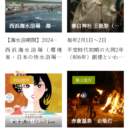
西浜海水浴場 海開き
春日神社 王祇祭（黒川能 奉仕） 毎年２月１日～２日開催
【海水浴期間】2024年7月19日…
毎年2月1日～2日
西浜海水浴場（環境
平安時代初期の大同2年
省・日本の快水浴場百
（806年）創建といわれ
選に選定）をはじめ、釜
ている春日神社の旧例
磯の海開き。十六羅漢岩
祭で、最も重要なお祭
のライ…
りです…
村山地方
最上地方
やまがた秋のハレとケまつり
赤倉温泉 お柴灯まつり