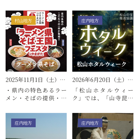
岡公園。山形県内でも
ワー長井線まつり開催
最も早くお花見スポッ
日時2025年10月25日
トのひと…
（土）10時…
村山地方
庄内地方
「ラーメン県そば王国」フェスタinやまがた
松山ホタルウィーク
2025年11月1日（土）（大盛況…
2026年6月20日（土）～2026年6…
・県内の特色あるラー
「松山ホタルウィー
メン・そばの提供・販
ク」では、「山寺昆虫
売（８店舗）・県産酒
の森育成会」のガイド
等の提供・販売・ラー
のもと、幻想的なホタ
メン・そ…
ルをご鑑賞…
庄内地方
庄内地方