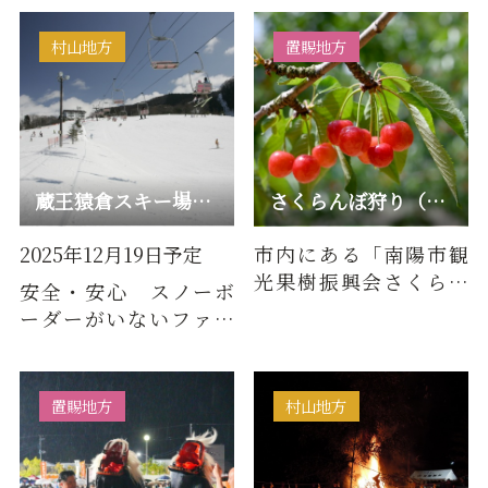
仏式では東日本…
が植えられた公園です。
(※〈は…
村山地方
置賜地方
蔵王猿倉スキー場開き
さくらんぼ狩り（観光さくらんぼ園）
2025年12月19日予定
市内にある「南陽市観
光果樹振興会さくらん
安全・安心 スノーボ
ぼ部会」加入の各園地
ーダーがいないファミ
では、初夏の味覚さく
リー向けスキー場！オ
らんぼ狩…
ープン当日は、一日リ
フト無料…
置賜地方
村山地方