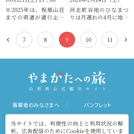
※2025年は、祝瓶山荘
河北町谷地のひなまつ
までの県道が通行止め
りは月遅れの4月に地区
のため、中止となりまし
をあげて行われ、北口
た。 （以下、過去の
通りに「ひな市」が立
情…
ちます…
7
8
9
10
11
事業者のみなさまへ
パンフレット
写真ダウンロード
動画ギャラリー
当サイトでは、利便性の向上と利用状況の解
析、広告配信のためにCookieを使用していま