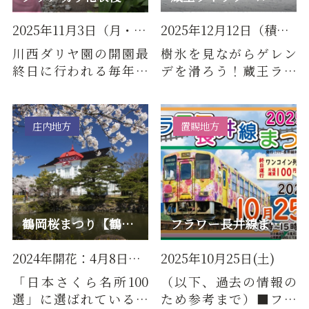
2025年11月3日（月・祝）
2025年12月12日（積雪不足によ…
川西ダリヤ園の開園最
樹氷を見ながらゲレン
終日に行われる毎年恒
デを滑ろう！蔵王ライ
例のイベント。園内に咲
ザワールドが今シーズ
くお好きなダリアを収
ンもオープンします。※
穫して…
積雪不…
庄内地方
置賜地方
鶴岡桜まつり【鶴岡公園】
フラワー長井線まつり
2024年開花：4月8日（月）
2025年10月25日(土)
「日本さくら名所100
（以下、過去の情報の
選」に選ばれている鶴
ため参考まで）■フラ