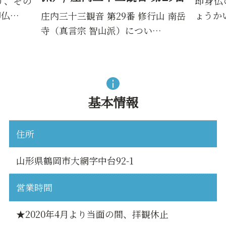
即身仏の「本明海上人」（ほんみ
三観音
ょうかいしょうにん）が安置さ…
行山 南岳
い…
弘法
られる
基本情報
住所
山形県鶴岡市大網字中台92-1
営業時間
★2020年4月より当面の間、拝観休止