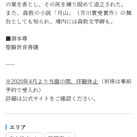
の葉を香とし、その灰を練り固めて造立された。
また、森敦の小説「月山」（芥川賞受賞作）の舞
台としても知られ、境内には森敦文学碑も。
■御本尊
聖観世音菩薩
-----
※2020年4月より当面の間、拝観休止
（祈祷は事前
予約で受入れ）
詳細は公式サイトをご確認ください。
エリア