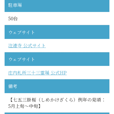
駐車場
50台
ウェブサイト
注連寺 公式サイト
ウェブサイト
庄内札所三十三霊場 公式HP
備考
【七五三掛桜（しめかけざくら）例年の見頃：
5月上旬〜中旬】