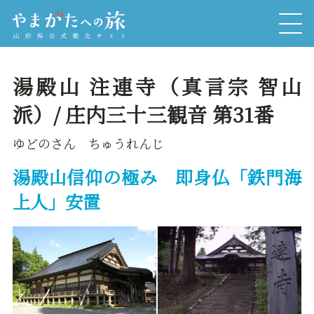
湯殿山 注連寺（真言宗 智山
派）/ 庄内三十三観音 第31番
ゆどのさん ちゅうれんじ
湯殿山信仰の極み 即身仏「鉄門海
上人」安置