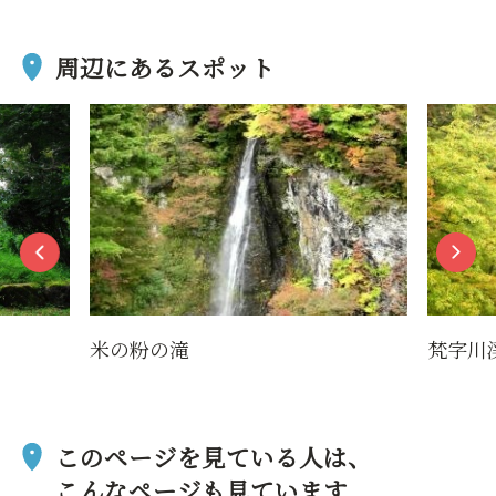
周辺にあるスポット
梵字川渓谷
湯殿
豊山
このページを見ている人は、
こんなページも見ています