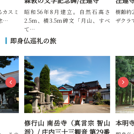
連寺
注連寺七五三掛桜
森敦
然石高さ
樹齢約200年と言われているカスミ
昭和5
月山、すべ
ザクラで、鶴岡市の天然記念…
2.5
て…
即身仏巡礼の旅
宗 智山
本明寺
湯殿
第29番
（真