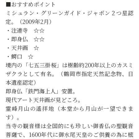
■おすすめポイント
ミシュラン・グリーンガイド・ジャポン２つ星認
定。（2009年2月）
・注連寺 ☆☆
・即身仏 ☆☆
・天井画 ☆
・鰐口 ☆
境内の「七五三掛桜」は樹齢約200年以上のカスミ
ザクラとして有名。（鶴岡市指定天然記念物、日
本遺産認定）
即身仏「鉄門海上人」安置。
現代アート天井画が見どころ。
霊峰月山の遙拝地（本堂から月山が一望できま
す）。
当寺の観音様は全国的にも珍しい御香仏の聖観音
菩薩で、1600年代に御水尾天皇のご供養の為に樒