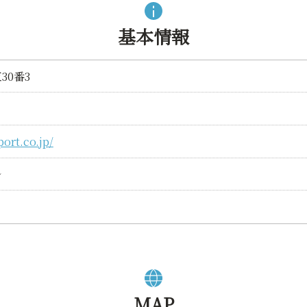
基本情報
30番3
ort.co.jp/
ル
MAP