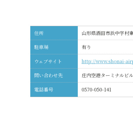
住所
山形県酒田市浜中字村東
駐車場
有り
ウェブサイト
http://www.shonai-airp
問い合わせ先
庄内空港ターミナルビ
電話番号
0570-050-141