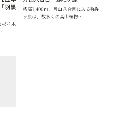
ある弥陀
「語るなかれ」「聞くなかれ」修験
「日本百
道の霊地・湯殿山は、標高1,…
名峰「鳥