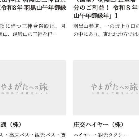
ご利益！ 令和８年「羽黒
標高1,400ｍ、月山八合目に
年御縁年」】
ヶ原は、数多くの高山植物…
参道、一の坂上り口の杉並木
あり、東北北地方では…
交通（株）
庄交ハイヤー（株）
ス・高速バス・観光バス・貸
ハイヤー・観光タクシー