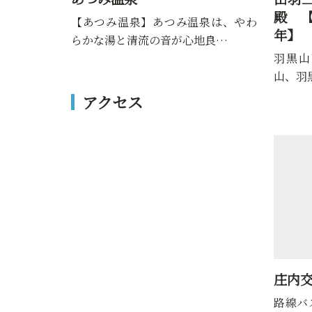
殿 【令和8年 羽黒山午年御縁
分の
泉は、やわ
年】
山午
地良…
羽黒山頂に建つ三神合祭殿は、月
羽黒山
山、羽黒山、湯殿山の三神を祀…
の中に
アクセス
庄内
路線バ