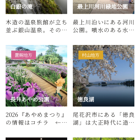
白銀の滝
最上川河川緑地公園
木造の温泉旅館が立ち
最上川沿いにある河川
並ぶ銀山温泉。その銀
公園。噴水のある水の
山温泉の周辺は散策路
広場がリニューアル、多
が整備され、四季折々
目的グラウンドや、地
の自然を…
元のフ…
置賜地方
村山地方
長井あやめ公園
徳良湖
2026『あやめまつり』
尾花沢市にある「徳良
の情報はコチラ ←タ
湖」は大正時代に造ら
ップ「水と緑と花のま
れたかんがい用の人造
ち」長井市のシンボル
湖で、有名な花笠踊り