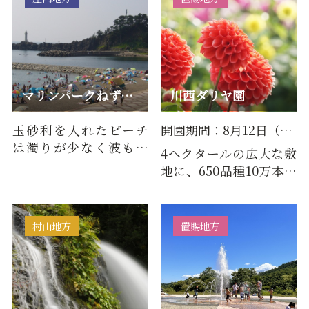
マリンパークねずがせき海水浴場
川西ダリヤ園
玉砂利を入れたビーチ
開園期間：8月12日（水）～11月２日（月）
は濁りが少なく波も穏
4ヘクタールの広大な敷
やかです。環境省より
地に、650品種10万本の
「快水浴場百選」にも
ダリアが鮮やかに咲き
選定され…
誇る観光ダリア園です。
例年…
村山地方
置賜地方