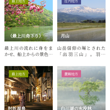
最上地方
庄内地方
（最上川舟下り）最上峡芭蕉ライン観光
月山
最上川の流れに身をま
山岳信仰の場とされた
かせ、船上からの景色を
「出羽三山」。羽黒
楽しむ最上峡芭蕉ライ
山、月山、湯殿山とい
ン舟下り。雄大な自然
う3つの山の総称です。
の中を…
羽黒山は…
最上地方
置賜地方
肘折温泉
白川湖の水没林