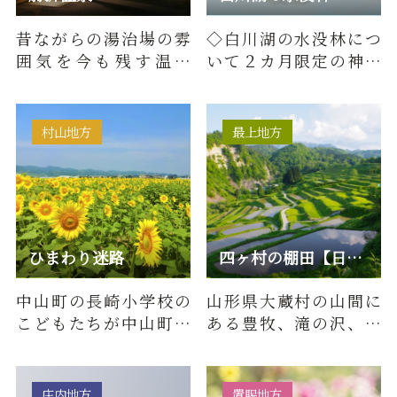
昔ながらの湯治場の雰
◇白川湖の水没林につ
囲気を今も残す温泉
いて２カ月限定の神秘
街。源泉かけ流しの上
的な風景。白川湖に春
質な湯、ゆったりした
先の雪解け水が流れ込
素朴な町並…
み、満水…
村山地方
最上地方
ひまわり迷路
四ヶ村の棚田【日本の棚田百選】
中山町の長崎小学校の
山形県大蔵村の山間に
こどもたちが中山町を
ある豊牧、滝の沢、沼
盛り上げるために考え
の台、平林の4つの地区
たアイディアのひとつ
を総称して四ヶ村と呼
の「ひま…
ばれて…
庄内地方
置賜地方