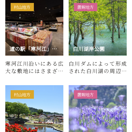
にな…
はこの工…
村山地方
置賜地方
道の駅「寒河江」チェリーランド
白川湖岸公園
寒河江川沿いにある広
白川ダムによって形成
大な敷地にはさまざま
された白川湖の周辺に
な施設があり、山形の
ある公園です。公園内に
名産品を購入できるコ
はオートキャンプ場や
ーナーの…
パーク…
村山地方
置賜地方