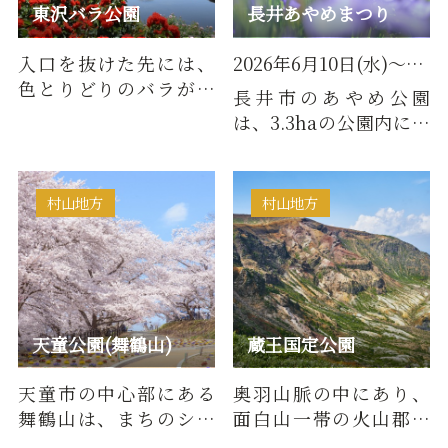
東沢バラ公園
長井あやめまつり
入口を抜けた先には、
2026年6月10日(水)～2026年7月5日(日)
色とりどりのバラが一
長井市のあやめ公園
面に咲き誇りまさに絶
は、3.3haの公園内に数
景です。2万株のバラの
百種以上の花々が咲き
香りに…
誇る日本有数のあやめ
公園です…
村山地方
村山地方
天童公園(舞鶴山)
蔵王国定公園
天童市の中心部にある
奥羽山脈の中にあり、
舞鶴山は、まちのシン
面白山一帯の火山郡及
ボルとして市民に親し
び蔵王連峰一帯を中心