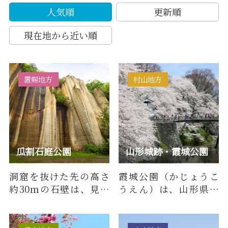
人気順
更新順
現在地から近い順
置賜地方
村山地方
瓜割石庭公園
山形城跡・霞城公園
洞窟を抜けた先の高さ
霞城公園（かじょうこ
約30ｍの石壁は、見る
うえん）は、山形県山
人を圧倒する。その壮
形市市街地のほぼ中央
大さと色合いから、写
に位置する都市公園で
真映えス…
す。東北…