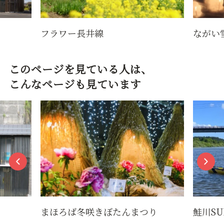
フラワー長井線
ながい
このページを見ている人は、
こんなページも見ています
まほろば冬咲きぼたんまつり
鮭川S