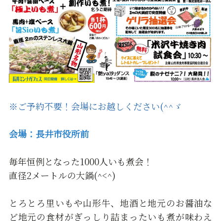
※ご予約不要！会場にお越しください(^^ゞ
会場：長井市役所前
毎年恒例となった1000人いも煮会！
直径2メートルの大鍋(^<^)
とろとろ里いもや山形牛、地酒と地元のお醤油な
ど地元の食材がぎっしり詰まったいも煮が味わえ