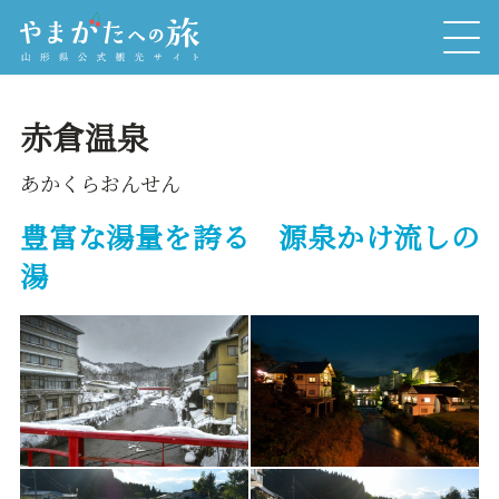
赤倉温泉
あかくらおんせん
豊富な湯量を誇る 源泉かけ流しの
湯