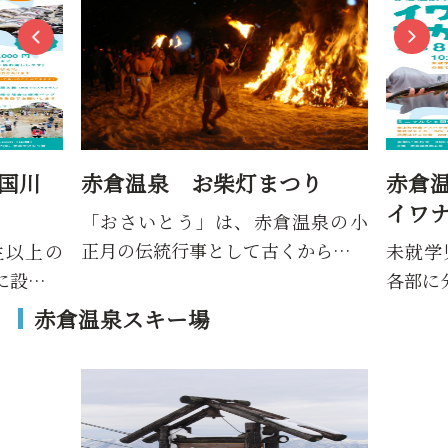
国川
赤倉温泉 お柴灯まつり
赤倉温
イワナの
「おさいとう」は、赤倉温泉の小
正月の伝統行事として古くから…
上の
未就学児
…
各部に分か
赤倉温泉スキー場