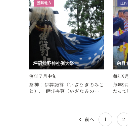
置賜地方
庄内
坪沼熊野神社例大祭
余目
例年７月中旬
毎年9月
祭神：伊弉諾尊（いざなぎのみこ
毎年9
と）、 伊弉冉尊（いざなみのみこ
たって
と）坪沼熊野神社は、長井市…
祭では
前へ
1
2