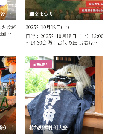
まるごとさけがわ鮭まつり ＆ 鮭川きのこ王国まつり
縄文まつり
とさけが
2025年10月18日(土)
王国まつ
日時：2025年10月18日（土）12:00
024…
～14:30会場：古代の丘 長者屋敷遺
跡（通称：縄文村） ※雨天…
置賜地方
祭）
椿熊野神社例大祭