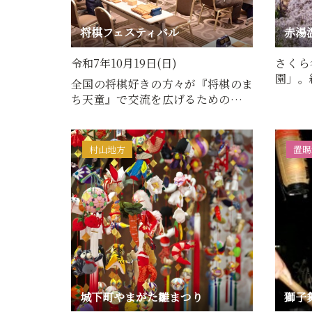
将棋フェスティバル
赤湯
令和7年10月19日(日)
さくら
園」。
全国の将棋好きの方々が『将棋のま
ら「烏
ち天童』で交流を広げるためのイベ
ントです！【内容】(1)第…
村山地方
置賜
城下町やまがた雛まつり
獅子