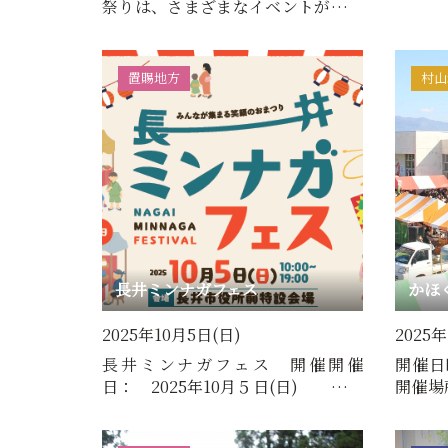
祭りは、さまざまなイベントが盛り
だくさん。ステージやライ…
置賜地方
村山
長井ミンナガフェス
かほ
2025年10月5日(日)
2025
長井ミンナガフェス 開催開催
開催日
日： 2025年10月５日(日) 開催
開催場
場所：長井市役所前特設会場地…
の周辺