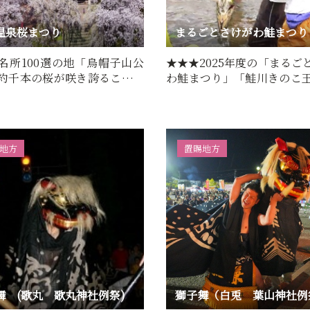
温泉桜まつり
名所100選の地「烏帽子山公
★★★2025年度の「まるご
約千本の桜が咲き誇ることか
わ鮭まつり」「鮭川きのこ
帽子山千本桜」とよ…
り」が開催決定！★★★昨年2
地方
置賜地方
舞 (歌丸 歌丸神社例祭)
獅子舞（白兎 葉山神社例