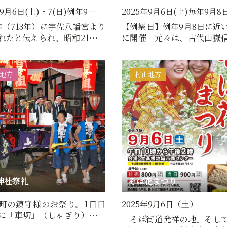
年9月6日(土)・7(日)例年9…
2025年9月6日(土)毎年9月
年（713年）に宇佐八幡宮より
【例祭日】例年9月8日に近
れたと伝えられ、昭和21年に
に開催 元々は、古代山嶽
の神として有名な大…
の神として、また作神様と
地方
村山地方
神社祭礼
そば花まつり
町の鎮守様のお祭り。1日目
2025年9月6日（土）
に「車切」（しゃぎり）と呼
「そば街道発祥の地」そし
る囃子屋台3台が町内…