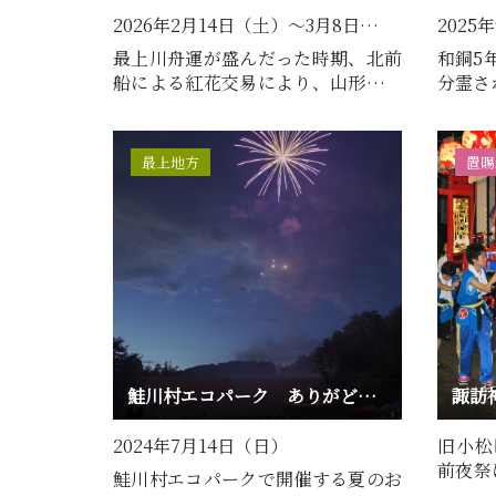
2026年2月14日（土）～3月8日…
2025
最上川舟運が盛んだった時期、北前
和銅5
船による紅花交易により、山形には
分霊さ
上方から高価な雛人形など…
は子宝
最上地方
置賜
鮭川村エコパーク ありがどサマー祭
諏訪
2024年7月14日（日）
旧小松
前夜祭
鮭川村エコパークで開催する夏のお
んでい