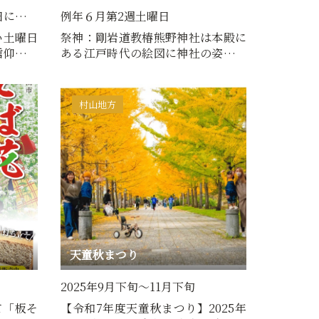
8日に…
例年６月第2週土曜日
い土曜日
祭神：剛岩道教椿熊野神社は本殿に
信仰の山
ある江戸時代の絵図に神社の姿が描
…
かれている事から、およそ…
村山地方
天童秋まつり
2025年9月下旬～11月下旬
て「板そ
【令和7年度天童秋まつり】2025年