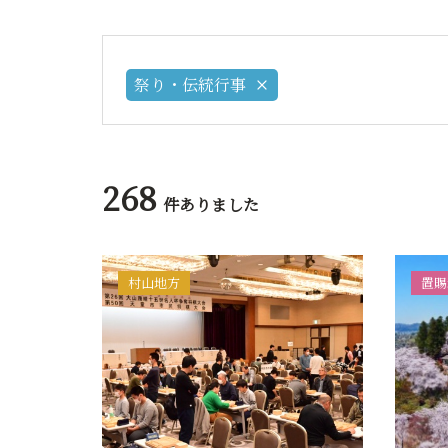
祭り・伝統行事
268
件ありました
村山地方
置賜