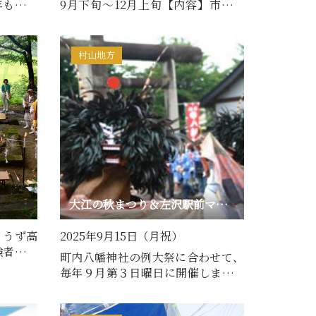
年もそば
9月下旬～12月上旬【内容】市内各
所で芸術・運動・食と様々な…
村山地方
大江の秋まつり＆左沢駅前マルシェ
、うず高
2025年9月15日（月祝）
験者が本
町内八幡神社の例大祭に合わせて、
…
毎年９月第３日曜日に開催します。
（令和７年度については9/…