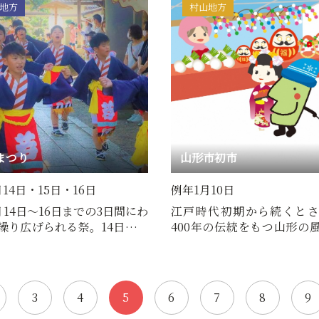
地方
村山地方
まつり
山形市初市
14日・15日・16日
例年1月10日
月14日～16日までの3日間にわ
江戸時代初期から続くと
繰り広げられる祭。14日前夜
400年の伝統をもつ山形の
神輿渡御が始まり、…
最上義光公の時代、山形に
3
4
5
6
7
8
9