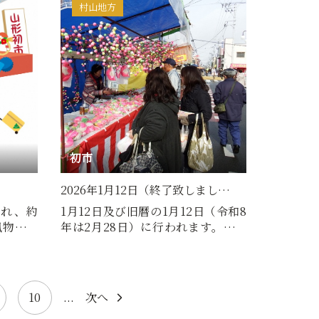
村山地方
初市
2026年1月12日（終了致しまし…
され、約
1月12日及び旧暦の1月12日（令和8
風物詩。
年は2月28日）に行われます。縁起
は…
物のだんご木や初あめ等の出…
10
...
次へ