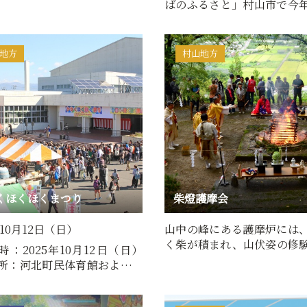
ばのふるさと」村山市で今
花まつりを開催します。一…
地方
村山地方
くほくほくまつり
柴燈護摩会
年10月12日（日）
山中の峰にある護摩炉には
く柴が積まれ、山伏姿の修
時：2025年10月12日（日）
堂前より法螺貝の音を合図
所：河北町民体育館およびそ
農業・工業・商業を総…