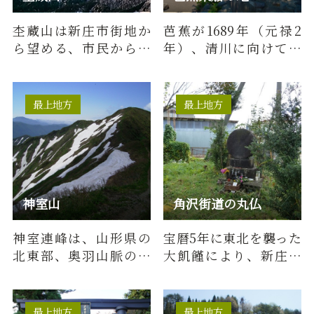
杢蔵山は新庄市街地か
芭蕉が1689年（元禄2
ら望める、市民から親
年）、清川に向けて舟
しまれている山です。標
で下った乗船の地。
高１０２７ｍと低山で
「五月雨を集めて早し
はあり…
最上川」の…
最上地方
最上地方
神室山
角沢街道の丸仏
神室連峰は、山形県の
宝暦5年に東北を襲った
北東部、奥羽山脈の中
大飢饉により、新庄藩
央部の西側に位置し、
でも多数の餓死人が出
連峰の屋根をなす主峰
ました。当初は死者
の神室山…
を、城下…
最上地方
最上地方