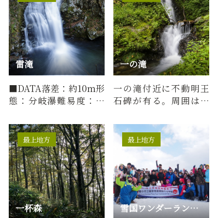
雷滝
一の滝
■DATA落差：約10ｍ形
一の滝付近に不動明王
態：分岐瀑難易度：中
石碑が有る。周囲は杉
級所要時間：約120分
林に囲まれ、全容を見
※※起点：マップ「神
るには沢渡りが必要。
室山登山口駐…
■DATA落…
最上地方
最上地方
一杯森
雪国ワンダーランド（新庄市）