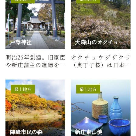
戸澤神社
大森山のオクチョウジザクラ
明治26年創建。旧家臣
オクチョウジザクラ
や新庄藩主の遺徳を讃
（奥丁子桜）は日本海
え、戸沢家の始祖・衡
側多雪地帯の特産種
盛と藩祖・政盛の御霊
で、雪の重みに耐えら
を新庄城…
れるように丈…
最上地方
最上地方
陣峰市民の森
新庄東山焼