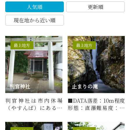
人気順
更新順
現在地から近い順
最上地方
最上地方
判官神社
止まりの滝
判官神社は市内休場
■DATA落差：10ｍ程度
（やすんば）にある源
形態：直瀑難易度：上
義経を祀った社。兄頼
級所要時間：60分※※
朝に追われた義経一行
起点：マップ「神室山
が平泉に逃…
登山口駐車…