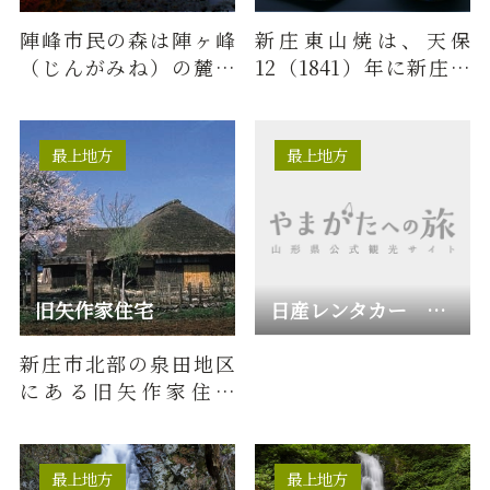
陣峰市民の森は陣ヶ峰
新庄東山焼は、天保
（じんがみね）の麓に
12（1841）年に新庄藩
整備された森林空間で
の御用窯として初代涌
す。広さは約50ヘクタ
井弥兵衛（わくい や
ール。陣…
へい）によ…
最上地方
最上地方
旧矢作家住宅
日産レンタカー 新庄営業所
新庄市北部の泉田地区
にある旧矢作家住宅
は、江戸中期の農家住
宅の構造が見られる貴
重な建造物…
最上地方
最上地方