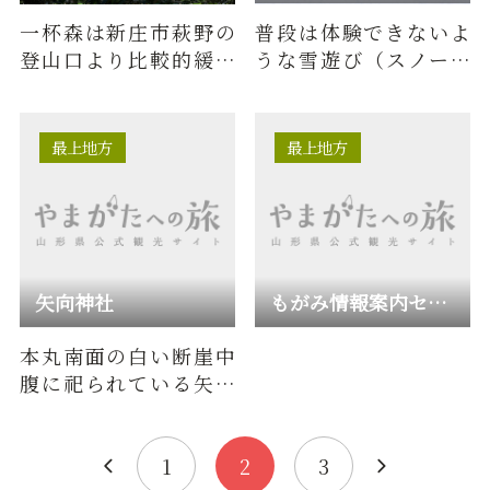
一杯森は新庄市萩野の
普段は体験できないよ
登山口より比較的緩や
うな雪遊び（スノーア
かな斜面が続き、ブナの
クティビティ）が満喫
美林も楽しめ登山初心
できる雪のテーマパー
者には…
ク♪雪国…
最上地方
最上地方
矢向神社
もがみ情報案内センター
本丸南面の白い断崖中
腹に祀られている矢向
神社は、平安時代前
期、貞観１６年（８７
４）の昔、…
1
2
3