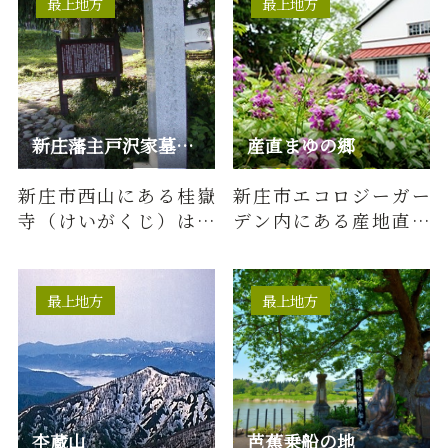
最上地方
最上地方
新庄藩主戸沢家墓所/桂嶽寺（けいがくじ）
産直まゆの郷
新庄市西山にある桂嶽
新庄市エコロジーガー
寺（けいがくじ）は二
デン内にある産地直売
代藩主正誠（まさの
所「産直まゆの郷」。
ぶ）が夭逝した愛児政
とれたての新鮮な野菜
武の冥福を…
のほか、…
最上地方
最上地方
杢蔵山
芭蕉乗船の地