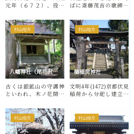
元年（６７２）、役行
ばに斎藤茂吉の歌碑あ
者が霊夢により温海嶽
り。
山頂に由豆左売神を勧
請したの…
村山地方
村山地方
八幡神社（尾花沢市銀山温泉）
楯稲荷神社
古くは銀鉱山の守護神
文明4年(1472)京都伏見
といわれ、木ノ花開耶
稲荷から分祀し建立。
姫を祀り、安産、子宝
住民の生活豊かなれと
の神として信仰されて
祈ったものといわれ
いる。例…
る。祭礼9…
村山地方
村山地方