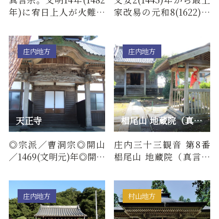
年)に宥日上人が火難消
家改易の元和8(1622)年
除三祈所として創立。
までつづいた中山氏長
本尊が不動明王、脇侍
崎楯跡の本丸跡に、樹
が文殊…
幹周囲…
庄内地方
庄内地方
天正寺
椙尾山 地蔵院（真言宗 智山派）/ 庄内三十三観音 第8番
◎宗派／曹洞宗◎開山
庄内三十三観音 第8番
／1469(文明元)年◎開祖
椙尾山 地蔵院（真言宗
／太年祥椿大和尚◎本
智山派）について■百
尊／釈迦無尼仏鶴岡市
物語（由来・歴史）明
大山善宝寺…
治の神…
庄内地方
村山地方