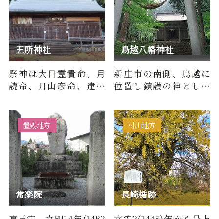
五所神社
鳥越八幡神社
祭神は大日霊貴命、月
新庄市の南側、鳥越に
読命、月山彦命、建御
位置し鎮護の神として
名方命、別雷神。1090
崇敬される鳥越八幡神
年、当麻秀則が源義家
社。棟札によると本殿
の命によ…
は寛永15…
置賜地方
村山地方
常楽院
長崎楯跡
真言宗。文明14年(1482
文安2(1445)年から最上