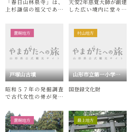
「春日山林泉寺」は、
天安2年慈覚大師が創建
上杉謙信の祖父である
した広い境内に堂々伽
長尾能景が建立した米
藍や大念仏の石碑があ
沢藩上杉家の菩提寺で
り、県の文化財に指定
す。はじ…
されて…
置賜地方
村山地方
戸塚山古墳
山形市立第一小学校旧校舎
昭和５７年の発掘調査
国登録文化財
で古代女性の骨が発見
され、「置賜の卑弥
呼」と注目を浴び
た。 戸塚山は…
置賜地方
最上地方