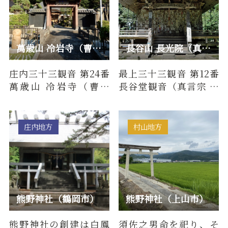
萬歳山 冷岩寺（曹洞宗）/ 庄内三十三観音 第24番
長谷山 長光院（真言宗）/ 最上三十三観音 第12番 長谷堂観音
庄内三十三観音 第24番
最上三十三観音 第12番
萬歳山 冷岩寺（曹洞
長谷堂観音（真言宗 長
宗）について■百物語
谷山 長光院）について
（由来・歴史）本尊
■百物語（由来・歴
は、十一面…
史）長…
庄内地方
村山地方
熊野神社（鶴岡市）
熊野神社（上山市）
熊野神社の創建は白鳳
須佐之男命を祀り、そ