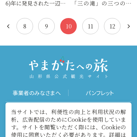
6)年に発見された一辺が
「三の滝」の三つの滝
約720ｍ、面積は52ha
が集まる谷に、古くか
の広大な遺跡です。平安
ら祀られている不動尊
時代…
で、地域…
8
9
10
11
12
事業者のみなさまへ
パンフレット
写真ダウンロード
動画ギャラリー
当サイトでは、利便性の向上と利用状況の解
析、広告配信のためにCookieを使用していま
す。サイトを閲覧いただく際には、Cookieの
お役立ちリンク
当サイトについて
使用に同意いただく必要があります。詳細は