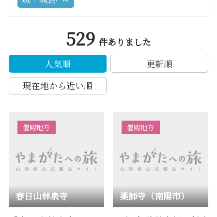
529
件ありました
人気順
更新順
現在地から近い順
置賜地方
置賜地方
春日山林泉寺
薬師寺（南陽市）