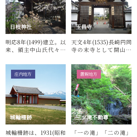
日枝神社
玉昌寺
明応8年(1499)建立。以
天文4年(1535)長崎円同
来、領主中山氏代々の
寺の末寺として開山。
祈願所となり、住民よ
(曹洞宗)５月3日には玉
り「雨乞い山王」とし
昌寺前で町指定有形文
て尊崇…
化財の…
庄内地方
置賜地方
城輪柵跡
三ツ滝不動尊
城輪柵跡は、1931(昭和
「一の滝」「二の滝」