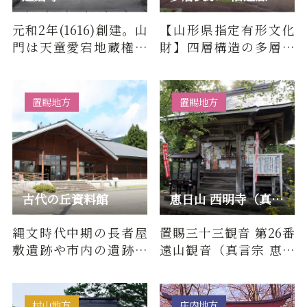
元和2年(1616)創建。山
【山形県指定有形文化
門は天童愛宕地蔵権現
財】四層構造の多層民
の山門(表門)を神仏分離
家の里として知られて
令により譲り受け建
いる田麦俣地区。緑の
立。江…
中に茅葺…
置賜地方
置賜地方
古代の丘資料館
恵日山 西明寺（真言宗）/ 置賜三十三観音 第26番 遠山観音
縄文時代中期の長者屋
置賜三十三観音 第26番
敷遺跡や市内の遺跡か
遠山観音（真言宗 恵日
らの出土品が展示され
山 西明寺）について■
ている施設。付近には
百物語（由来・歴史）
「縄文そ…
本尊…
村山地方
庄内地方