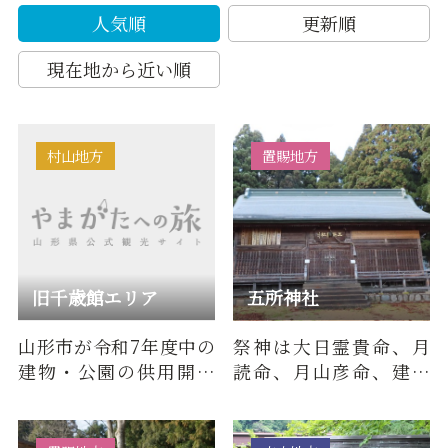
人気順
更新順
現在地から近い順
村山地方
置賜地方
旧千歳館エリア
五所神社
山形市が令和7年度中の
祭神は大日霊貴命、月
建物・公園の供用開始
読命、月山彦命、建御
を目指す、エリア・リノ
名方命、別雷神。1090
ベーション事業。
年、当麻秀則が源義家
の命によ…