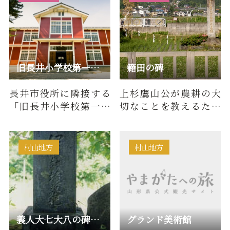
旧長井小学校第一校舎
籍田の碑
長井市役所に隣接する
上杉鷹山公が農耕の大
「旧長井小学校第一校
切なことを教えるため
舎」は、1933年（昭和8
公みずから耕作し、範
年）に建築された2階建
を示された籍田の遺跡
て木造…
村山地方
村山地方
義人大七大八の碑(水沢)
グランド美術館