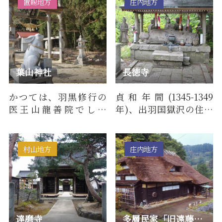
置賜地方
庄内地方
葉山神社
長徳寺
かつては、羽黒修行の
貞和年間(1345-1349
医王山龍善院でした
年)、出羽国獄沢の住人
が、明治5年（1872）に
権内正定という者が山
葉山神社になりまし
遊びのとき、川南の山に
た。（置賜…
根元が…
村山地方
庄内地方
達磨寺
多層民家「旧遠藤家住宅」