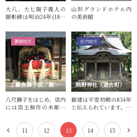
大八、大七親子義人の
山形グランドホテル内
顕彰碑は明治24年(1891
の美術館
年)3月水沢部落の有志達
が寛延の昔、打ち続く
凶作…
置賜地方
庄内地方
工藝舎獅子宿／獅子宿燻亭
熊野神社（遊佐町）
八尺獅子をはじめ、店内
創建は平安初期の834年
には店主制作の木彫り
と伝えられています。神
の獅子頭や民具などが
殿は入母屋造りで立派
展示されています。黒獅
なものです。古い山伏修
子に…
験…
11
12
13
14
15