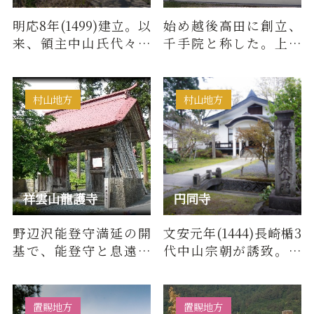
明応8年(1499)建立。以
始め越後高田に創立、
来、領主中山氏代々の
千手院と称した。上杉
祈願所となり、住民よ
謙信以下歴代城主の御
り「雨乞い山王」とし
祈願所であった。本尊
て尊崇…
は刀八毘…
村山地方
村山地方
祥雲山龍護寺
円同寺
野辺沢能登守満延の開
文安元年(1444)長崎楯3
基で、能登守と息遠江
代中山宗朝が誘致。中
守光昌の墓、最上札所
山氏累代の菩提寺であ
22番観音が境内にあ
る。(曹洞宗)また、玄蕃
る。禅宗。…
壇は8…
置賜地方
置賜地方