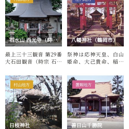
石水山 西光寺（時宗）/ 最上三十三観音 第29番 大石田観音
八幡神社（鶴岡市）
最上三十三観音 第29番
祭神は応神天皇、白山
大石田観音（時宗 石水
姫命、大己貴命、稲倉
山 西光寺）について■
魂命、岐戸命。例祭日4
百物語（由来・歴史）
月20日当社の境内は藤
昔、…
島城の…
村山地方
置賜地方
日枝神社
善日山千勝院