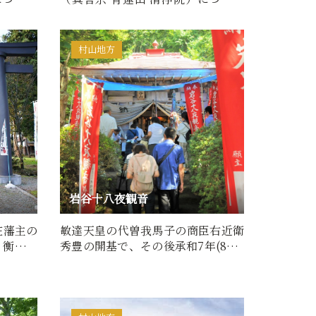
松…
■百物語（由来・歴史）行…
村山地方
岩谷十八夜観音
庄藩主の
敏達天皇の代曽我馬子の商臣右近衛
・衡盛と
秀豊の開基で、その後承和7年(840)
…
慈覚大師が再興したと伝え…