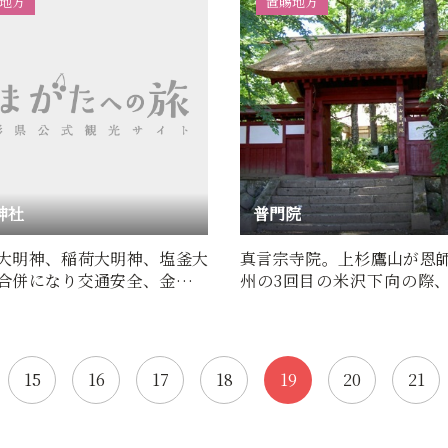
地方
置賜地方
神社
普門院
大明神、稲荷大明神、塩釜大
真言宗寺院。上杉鷹山が恩
合併になり交通安全、金運、
州の3回目の米沢下向の際
長久、家内安全、五…
外8キロの羽黒神社で出迎え
15
16
17
18
19
20
21