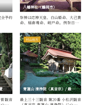
八幡神社（鶴岡市）
完全予約
祭神は応神天皇、白山姫命、大己貴
命、稲倉魂命、岐戸命。例祭日4月
20日当社の境内は藤島城の…
村山地方
萬嶺山 金松寺（曹洞宗）/ 置賜三十三観音 第1番 上小菅観音
青蓮山 清浄院（真言宗）/ 最上三十三観音 第20番 小松沢観音
小菅観音
最上三十三観音 第20番 小松沢観音
について
（真言宗 青蓮山 清浄院）について