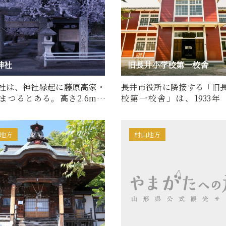
神社
旧長井小学校第一校舎
社は、神社縁起に藤原高家・
長井市役所に隣接する「旧
まつるとある。高さ2.6mの
校第一校舎」は、1933年
の石鳥居は、県指定文…
年）に建築された2階建て木
地方
村山地方