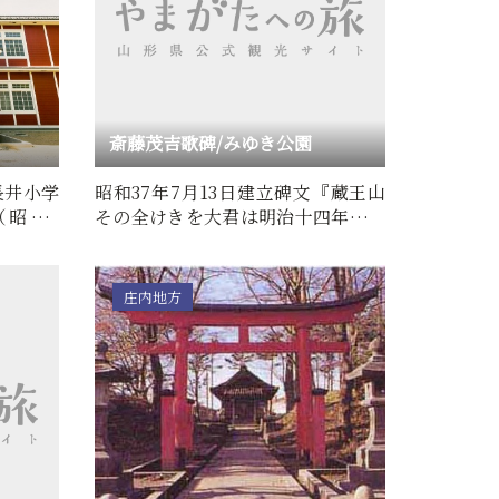
斎藤茂吉歌碑/みゆき公園
長井小学
昭和37年7月13日建立碑文『蔵王山
（昭和8
その全けきを大君は明治十四年あふ
造…
ぎたまひき』明治天皇「行…
庄内地方