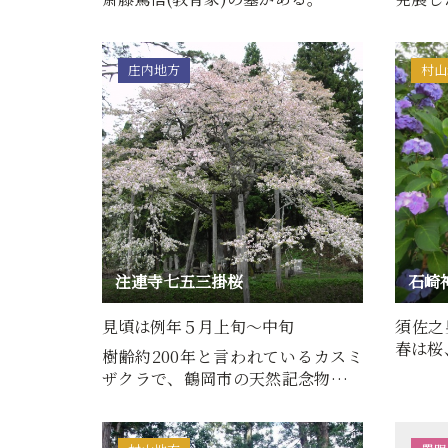
年に武
庄内地方
村山
注連寺七五三掛桜
石崎
見頃は例年５月上旬～中旬
須佐之
春は桜
樹齢約200年と言われているカスミ
咲く紫
ザクラで、鶴岡市の天然記念物に指
定されています。根回り4.9…