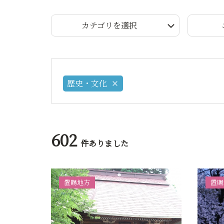
カテゴリを選択
歴史・文化
602
件ありました
置賜地方
置賜