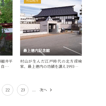
村山地方
最上徳内記念館
師細井平
村山が生んだ江戸時代の北方探検
、自ら城
家、最上徳内の功績を讃え1993年に
…
開館しました。徳内が青年期…
22
23
...
次へ