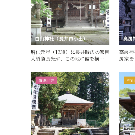
白山神社（長井市小出）
高房
暦仁元年（1238）に長井時広の家臣
高房神
大須賀長光が、この地に館を構え、
房家を
加賀白山神社の分霊を勧請…
神社前
置賜地方
村山