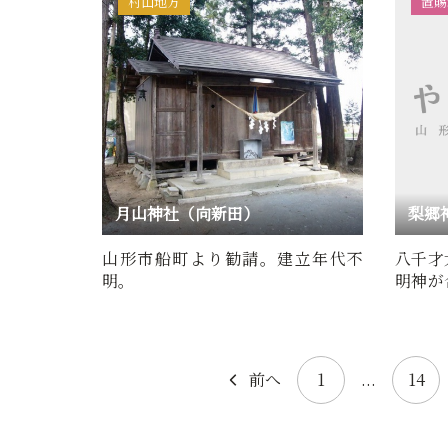
村山地方
置賜
月山神社（向新田）
梨郷
山形市船町より勧請。建立年代不
八千才
明。
明神が
武運、
前へ
1
...
14