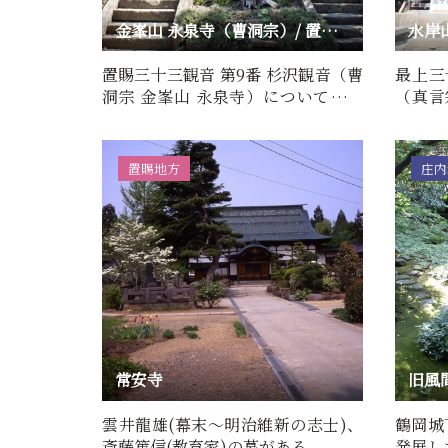
金峯山 永泉寺（曹洞宗）/ 置賜三十三観音 第9番 杉沢観音
置賜三十三観音 第9番 杉沢観音（曹
最上三
洞宗 金峯山 永泉寺）について■百
（真言
物語（由来・歴史）本尊は…
■百物
置賜地方
庄内
常安寺
旧風
雲井龍雄(幕末～明治維新の志士)、
鶴岡城
斎藤篤信(教育家)の墓がある。
発展し