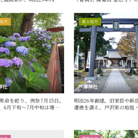
家屋敷跡に住居と営…
■百物語（由来・歴史）金
地方
最上地方
神社
戸澤神社
男命を祀り、例祭7月15日。
明治26年創建。旧家臣や新
、6月下旬～7月中旬は境内に
遺徳を讃え、戸沢家の始祖
陽花も美しい。
藩祖・政盛の御霊を新庄城