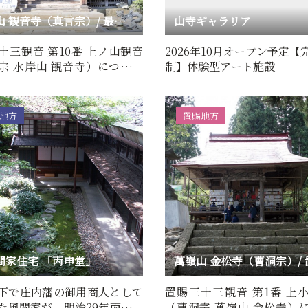
水岸山 観音寺（真言宗）/ 最上三十三観音 第10番 上ノ山観音
山寺ギャラリア
十三観音 第10番 上ノ山観音
2026年10月オープン予定【
宗 水岸山 観音寺）について
制】体験型アート施設
語（由来・歴史）本…
地方
置賜地方
間家住宅 「丙申堂」
下で庄内藩の御用商人として
置賜三十三観音 第1番 上
た風間家が、明治29年丙申の
（曹洞宗 萬嶺山 金松寺）